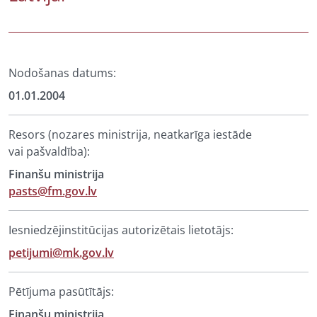
Nodošanas datums:
01.01.2004
Resors (nozares ministrija, neatkarīga iestāde
vai pašvaldība):
Finanšu ministrija
pasts@fm.gov.lv
Iesniedzējinstitūcijas autorizētais lietotājs:
petijumi@mk.gov.lv
Pētījuma pasūtītājs:
Finanšu ministrija