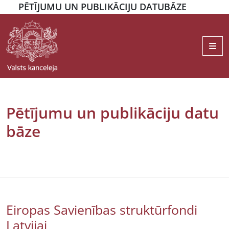
PĒTĪJUMU UN PUBLIKĀCIJU DATUBĀZE
Me
Pētījumu un publikāciju datu
bāze
Eiropas Savienības struktūrfondi
Latvijai