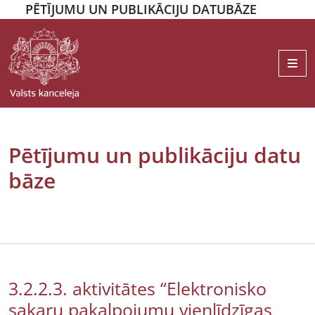
PĒTĪJUMU UN PUBLIKĀCIJU DATUBĀZE
Me
Pētījumu un publikāciju datu
bāze
3.2.2.3. aktivitātes “Elektronisko
sakaru pakalpojumu vienlīdzīgas