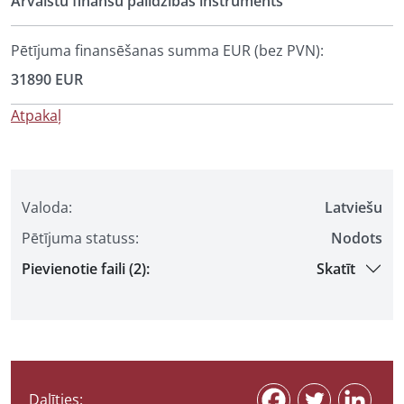
Ārvalstu finanšu palīdzības instruments
Pētījuma finansēšanas summa EUR (bez PVN):
31890 EUR
Atpakaļ
Valoda:
Latviešu
Pētījuma statuss:
Nodots
Pievienotie faili (2):
Skatīt
Dalīties: