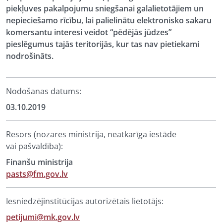
piekļuves pakalpojumu sniegšanai galalietotājiem un
nepieciešamo rīcību, lai palielinātu elektronisko sakaru
komersantu interesi veidot “pēdējās jūdzes”
pieslēgumus tajās teritorijās, kur tas nav pietiekami
nodrošināts.
Nodošanas datums:
03.10.2019
Resors (nozares ministrija, neatkarīga iestāde
vai pašvaldība):
Finanšu ministrija
pasts@fm.gov.lv
Iesniedzējinstitūcijas autorizētais lietotājs:
petijumi@mk.gov.lv