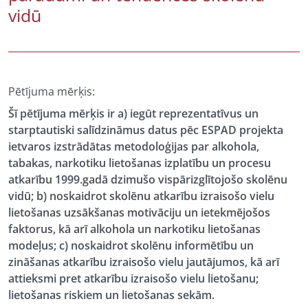
vidū
Pētījuma mērķis:
Šī pētījuma mērķis ir a) iegūt reprezentatīvus un
starptautiski salīdzināmus datus pēc ESPAD projekta
ietvaros izstrādātas metodoloģijas par alkohola,
tabakas, narkotiku lietošanas izplatību un procesu
atkarību 1999.gadā dzimušo vispārizglītojošo skolēnu
vidū; b) noskaidrot skolēnu atkarību izraisošo vielu
lietošanas uzsākšanas motivāciju un ietekmējošos
faktorus, kā arī alkohola un narkotiku lietošanas
modeļus; c) noskaidrot skolēnu informētību un
zināšanas atkarību izraisošo vielu jautājumos, kā arī
attieksmi pret atkarību izraisošo vielu lietošanu;
lietošanas riskiem un lietošanas sekām.