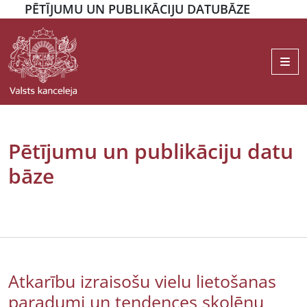
PĒTĪJUMU UN PUBLIKĀCIJU DATUBĀZE
Me
Pētījumu un publikāciju datu
bāze
Atkarību izraisošu vielu lietošanas
paradumi un tendences skolēnu