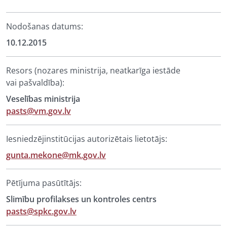
Nodošanas datums:
10.12.2015
Resors (nozares ministrija, neatkarīga iestāde
vai pašvaldība):
Veselības ministrija
pasts@vm.gov.lv
Iesniedzējinstitūcijas autorizētais lietotājs:
gunta.mekone@mk.gov.lv
Pētījuma pasūtītājs:
Slimību profilakses un kontroles centrs
pasts@spkc.gov.lv