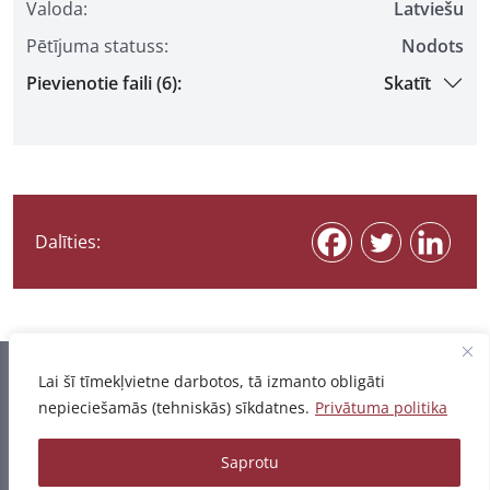
Valoda:
Latviešu
Pētījuma statuss:
Nodots
Pievienotie faili (6):
Skatīt
Dalīties:
Informācija pēdējo reizi atjaunota 06.08.2026
Lai šī tīmekļvietne darbotos, tā izmanto obligāti
nepieciešamās (tehniskās) sīkdatnes.
Privātuma politika
Privātuma politika
Saprotu
© 2026 - Pētījumu un publikāciju datubāze