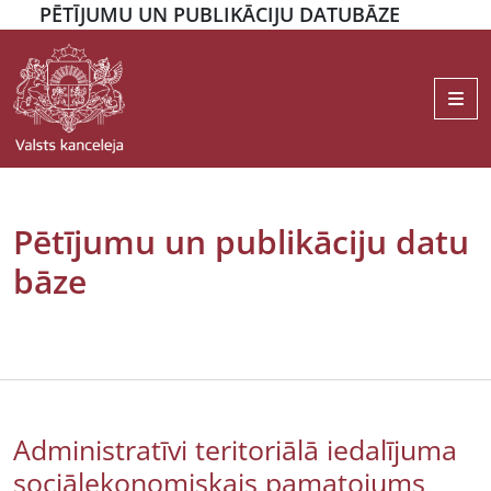
PĒTĪJUMU UN PUBLIKĀCIJU DATUBĀZE
Me
Pētījumu un publikāciju datu
bāze
Administratīvi teritoriālā iedalījuma
sociālekonomiskais pamatojums