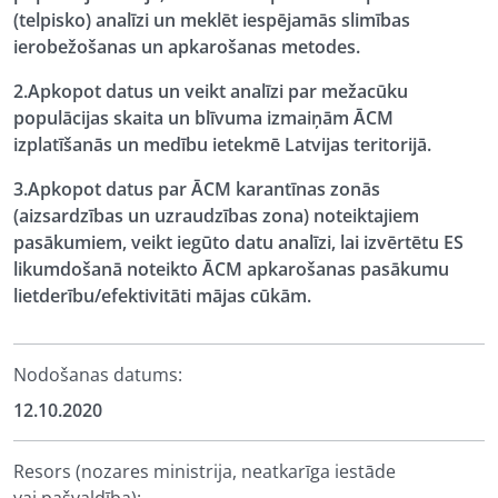
(telpisko) analīzi un meklēt iespējamās slimības
ierobežošanas un apkarošanas metodes.
2.Apkopot datus un veikt analīzi par mežacūku
populācijas skaita un blīvuma izmaiņām ĀCM
izplatīšanās un medību ietekmē Latvijas teritorijā.
3.Apkopot datus par ĀCM karantīnas zonās
(aizsardzības un uzraudzības zona) noteiktajiem
pasākumiem, veikt iegūto datu analīzi, lai izvērtētu ES
likumdošanā noteikto ĀCM apkarošanas pasākumu
lietderību/efektivitāti mājas cūkām.
Nodošanas datums:
12.10.2020
Resors (nozares ministrija, neatkarīga iestāde