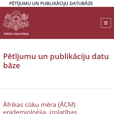
PĒTĪJUMU UN PUBLIKĀCIJU DATUBĀZE
Me
Pētījumu un publikāciju datu
bāze
Āfrikas cūku mēra (ĀCM)
epidemioloģija, izplatības