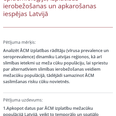
ierobežošanas un apkarošanas
iespējas Latvijā
Pētījuma mērķis:
Analizēt ĀCM izplatības rādītāju (vīrusa prevalence un
seroprevalence) dinamiku Latvijas reģionos, kā arī
slimības ietekmi uz meža cūku populāciju, lai spriestu
par alternatīviem slimības ierobežošanas veidiem
mežacūku populācijā, tādējādi samazinot ĀCM
saslimšanas risku cūku novietnēs.
Pētījuma uzdevums:
1.Apkopot datus par ĀCM izplatību mežacūku
populācijā Latvijā, veikt to temporālo un spatiālo