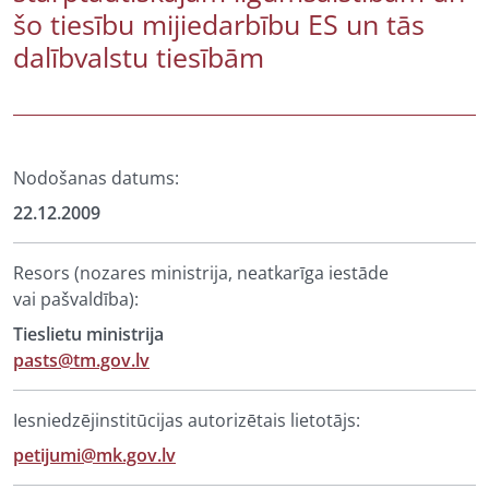
šo tiesību mijiedarbību ES un tās
dalībvalstu tiesībām
Nodošanas datums:
22.12.2009
Resors (nozares ministrija, neatkarīga iestāde
vai pašvaldība):
Tieslietu ministrija
pasts@tm.gov.lv
Iesniedzējinstitūcijas autorizētais lietotājs:
petijumi@mk.gov.lv