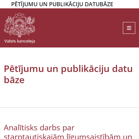
PĒTĪJUMU UN PUBLIKĀCIJU DATUBĀZE
Me
Pētījumu un publikāciju datu
bāze
Analītisks darbs par
starptautiskajām līgumsaistībām un