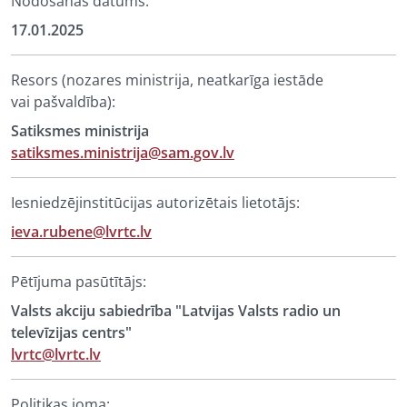
Nodošanas datums:
17.01.2025
Resors (nozares ministrija, neatkarīga iestāde
vai pašvaldība):
Satiksmes ministrija
satiksmes.ministrija@sam.gov.lv
Iesniedzējinstitūcijas autorizētais lietotājs:
ieva.rubene@lvrtc.lv
Pētījuma pasūtītājs:
Valsts akciju sabiedrība "Latvijas Valsts radio un
televīzijas centrs"
lvrtc@lvrtc.lv
Politikas joma: