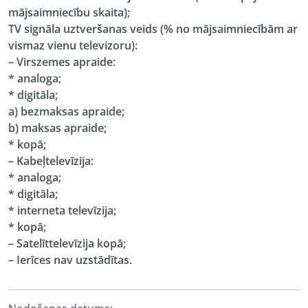
mājsaimniecību skaita);
TV signāla uztveršanas veids (% no mājsaimniecībām ar
vismaz vienu televizoru):
– Virszemes apraide:
* analoga;
* digitāla;
a) bezmaksas apraide;
b) maksas apraide;
* kopā;
– Kabeļtelevīzija:
* analoga;
* digitāla;
* interneta televīzija;
* kopā;
– Satelīttelevīzija kopā;
– Ierīces nav uzstādītas.