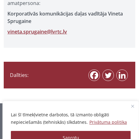
amatpersona:
Korporatīvās komunikācijas daļas vadītāja Vineta
Sprugaine
vineta.sprugaine@lvrtc.lv
Dalīties:
Informācija pēdējo reizi atjaunota 03.08.2026
Lai šī tīmekļvietne darbotos, tā izmanto obligāti
nepieciešamās (tehniskās) sīkdatnes.
Privātuma politika
Privātuma politika
Saprotu