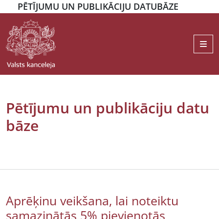
PĒTĪJUMU UN PUBLIKĀCIJU DATUBĀZE
Me
Pētījumu un publikāciju datu
bāze
Aprēķinu veikšana, lai noteiktu
samazinātās 5% pievienotās