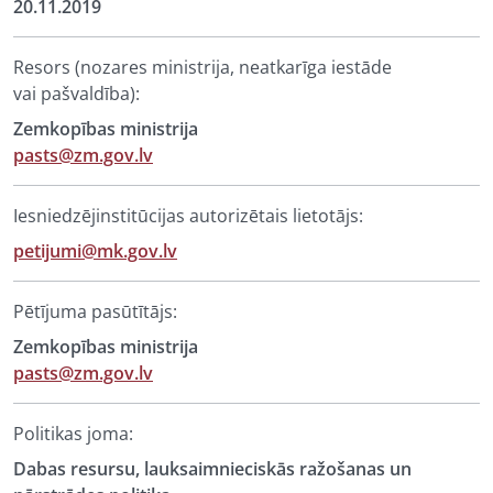
20.11.2019
Resors (nozares ministrija, neatkarīga iestāde
vai pašvaldība):
Zemkopības ministrija
pasts@zm.gov.lv
Iesniedzējinstitūcijas autorizētais lietotājs:
petijumi@mk.gov.lv
Pētījuma pasūtītājs:
Zemkopības ministrija
pasts@zm.gov.lv
Politikas joma:
Dabas resursu, lauksaimnieciskās ražošanas un