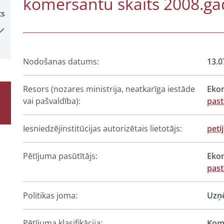
komersantu skaits 2008.ga
ts
Nodošanas datums:
13.0
Resors (nozares ministrija, neatkarīga iestāde
Ekon
vai pašvaldība):
pas
Iesniedzējinstitūcijas autorizētais lietotājs:
peti
Pētījuma pasūtītājs:
Ekon
pas
Politikas joma:
Uzņē
Pētījuma klasifikācija:
Komp