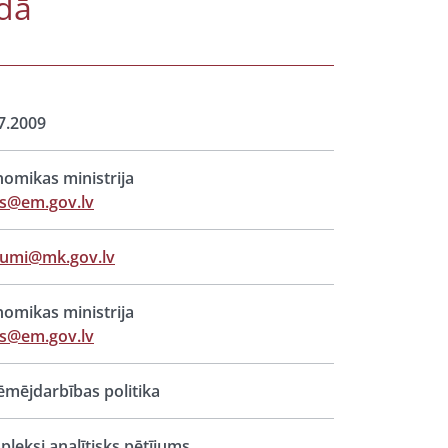
dā
7.2009
omikas ministrija
ts@em.gov.lv
jumi@mk.gov.lv
omikas ministrija
ts@em.gov.lv
mējdarbības politika
leksi analītisks pētījums