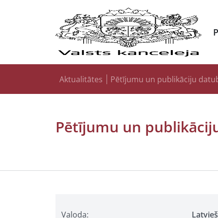
Aktualitātes
Pētījumu un publikāciju datu
Pētījumu un publikācij
Valoda:
Latvie