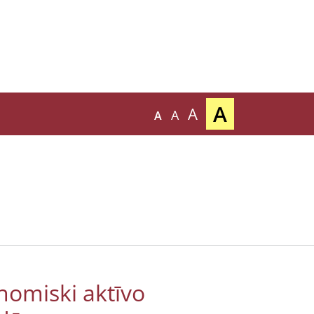
A
A
A
A
nomiski aktīvo