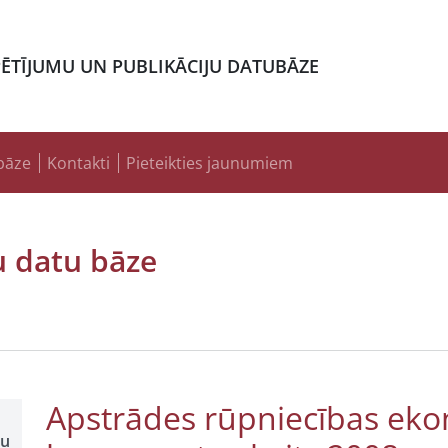
PĒTĪJUMU UN PUBLIKĀCIJU DATUBĀZE
bāze
Kontakti
Pieteikties jaunumiem
u datu bāze
Apstrādes rūpniecības eko
šu