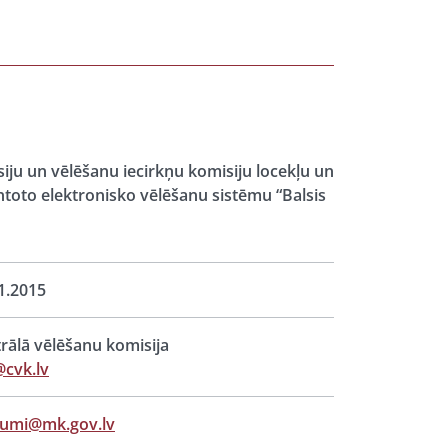
iju un vēlēšanu iecirkņu komisiju locekļu un
toto elektronisko vēlēšanu sistēmu “Balsis
1.2015
rālā vēlēšanu komisija
cvk.lv
jumi@mk.gov.lv