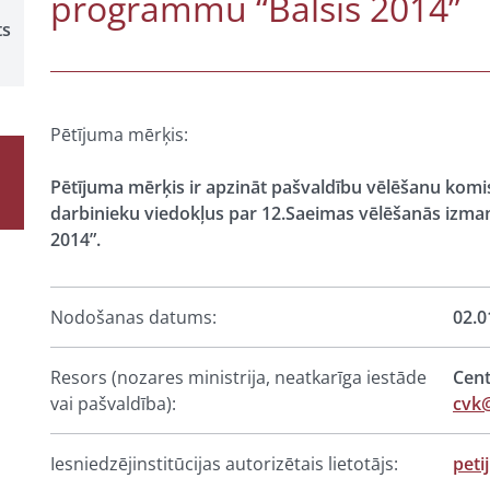
programmu “Balsis 2014”
ts
Pētījuma mērķis:
Pētījuma mērķis ir apzināt pašvaldību vēlēšanu komis
darbinieku viedokļus par 12.Saeimas vēlēšanās izman
2014”.
Nodošanas datums:
02.0
Resors (nozares ministrija, neatkarīga iestāde
Cent
vai pašvaldība):
cvk@
Iesniedzējinstitūcijas autorizētais lietotājs:
peti