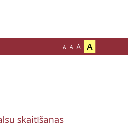
A
A
A
A
lsu skaitīšanas