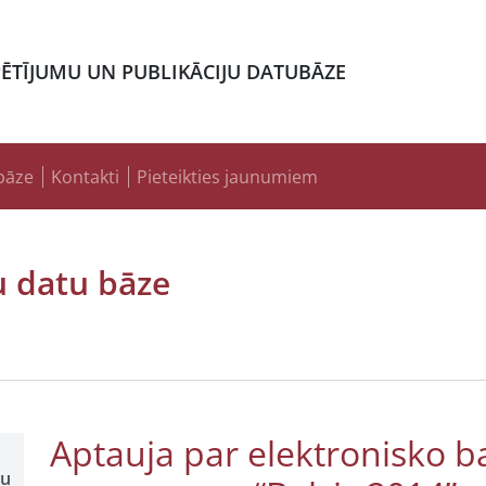
PĒTĪJUMU UN PUBLIKĀCIJU DATUBĀZE
bāze
Kontakti
Pieteikties jaunumiem
u datu bāze
Aptauja par elektronisko ba
šu