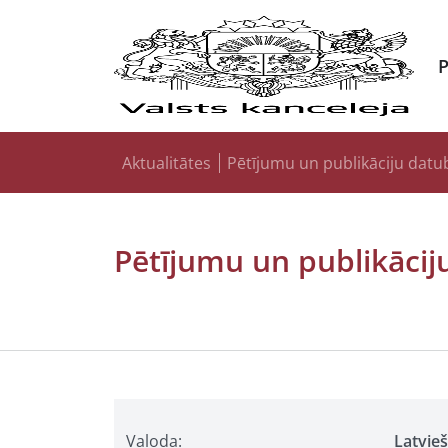
Aktualitātes
Pētījumu un publikāciju datu
Pētījumu un publikācij
Valoda:
Latvie