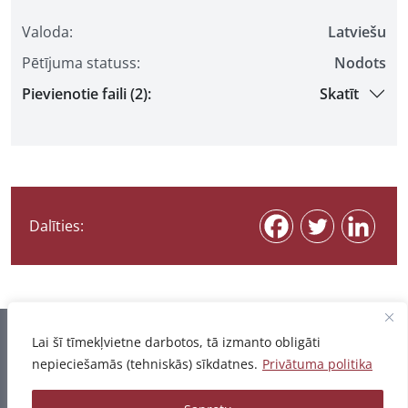
Valoda:
Latviešu
Pētījuma statuss:
Nodots
Pievienotie faili (2):
Skatīt
Dalīties:
Informācija pēdējo reizi atjaunota 07.08.2026
Lai šī tīmekļvietne darbotos, tā izmanto obligāti
nepieciešamās (tehniskās) sīkdatnes.
Privātuma politika
Privātuma politika