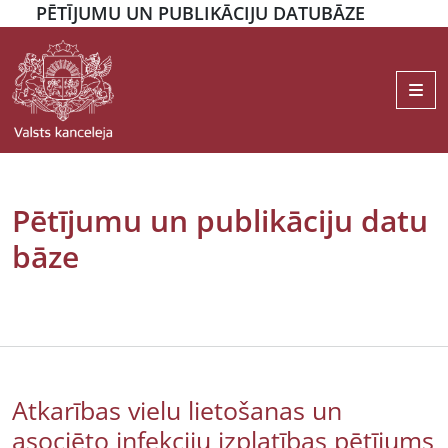
PĒTĪJUMU UN PUBLIKĀCIJU DATUBĀZE
Me
Pētījumu un publikāciju datu
bāze
Atkarības vielu lietošanas un
asociēto infekciju izplatības pētījums