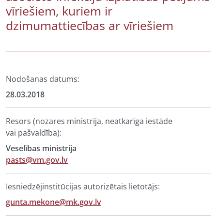
vīriešiem, kuriem ir
dzimumattiecības ar vīriešiem
Nodošanas datums:
28.03.2018
Resors (nozares ministrija, neatkarīga iestāde
vai pašvaldība):
Veselības ministrija
pasts@vm.gov.lv
Iesniedzējinstitūcijas autorizētais lietotājs:
gunta.mekone@mk.gov.lv