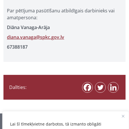
Par pētījuma pasūtīšanu atbildīgais darbinieks vai
amatpersona:
Diāna Vanaga-Arāja
diana.vanaga@spkc.gov.lv
67388187
Dalīties:
Informācija pēdējo reizi atjaunota 07.08.2026
Lai šī tīmekļvietne darbotos, tā izmanto obligāti