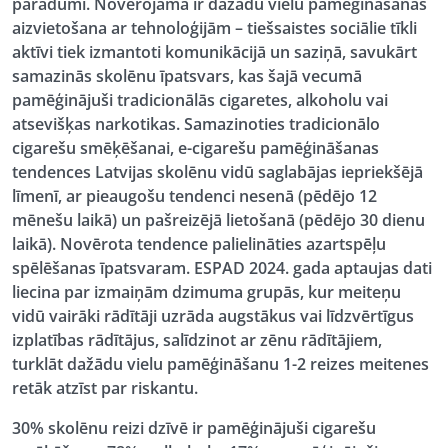
paradumi. Novērojama ir dažādu vielu pamēģināšanas
aizvietošana ar tehnoloģijām – tiešsaistes sociālie tīkli
aktīvi tiek izmantoti komunikācijā un saziņā, savukārt
samazinās skolēnu īpatsvars, kas šajā vecumā
pamēģinājuši tradicionālās cigaretes, alkoholu vai
atsevišķas narkotikas. Samazinoties tradicionālo
cigarešu smēķēšanai, e-cigarešu pamēģināšanas
tendences Latvijas skolēnu vidū saglabājas iepriekšējā
līmenī, ar pieaugošu tendenci nesenā (pēdējo 12
mēnešu laikā) un pašreizējā lietošanā (pēdējo 30 dienu
laikā). Novērota tendence palielināties azartspēļu
spēlēšanas īpatsvaram. ESPAD 2024. gada aptaujas dati
liecina par izmaiņām dzimuma grupās, kur meiteņu
vidū vairāki rādītāji uzrāda augstākus vai līdzvērtīgus
izplatības rādītājus, salīdzinot ar zēnu rādītājiem,
turklāt dažādu vielu pamēģināšanu 1-2 reizes meitenes
retāk atzīst par riskantu.
30% skolēnu reizi dzīvē ir pamēģinājuši cigarešu