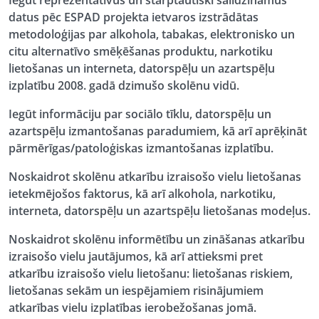
Iegūt reprezentatīvus un starptautiski salīdzināmus
datus pēc ESPAD projekta ietvaros izstrādātas
metodoloģijas par alkohola, tabakas, elektronisko un
citu alternatīvo smēķēšanas produktu, narkotiku
lietošanas un interneta, datorspēļu un azartspēļu
izplatību 2008. gadā dzimušo skolēnu vidū.
Iegūt informāciju par sociālo tīklu, datorspēļu un
azartspēļu izmantošanas paradumiem, kā arī aprēķināt
pārmērīgas/patoloģiskas izmantošanas izplatību.
Noskaidrot skolēnu atkarību izraisošo vielu lietošanas
ietekmējošos faktorus, kā arī alkohola, narkotiku,
interneta, datorspēļu un azartspēļu lietošanas modeļus.
Noskaidrot skolēnu informētību un zināšanas atkarību
izraisošo vielu jautājumos, kā arī attieksmi pret
atkarību izraisošo vielu lietošanu: lietošanas riskiem,
lietošanas sekām un iespējamiem risinājumiem
atkarības vielu izplatības ierobežošanas jomā.