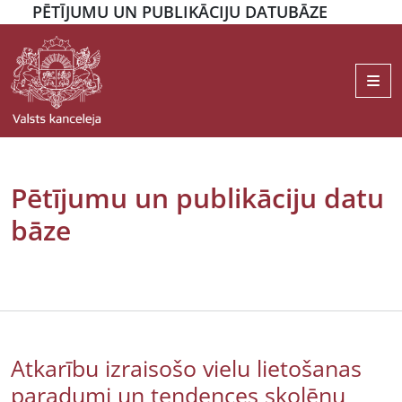
PĒTĪJUMU UN PUBLIKĀCIJU DATUBĀZE
Me
Pētījumu un publikāciju datu
bāze
Atkarību izraisošo vielu lietošanas
paradumi un tendences skolēnu