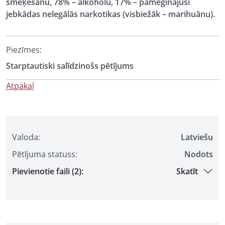
smēķēšanu, 78% – alkoholu, 17% – pamēģinājuši
jebkādas nelegālās narkotikas (visbiežāk – marihuānu).
Piezīmes:
Starptautiski salīdzinošs pētījums
Atpakaļ
Valoda:
Latviešu
Pētījuma statuss:
Nodots
Pievienotie faili (2):
Skatīt