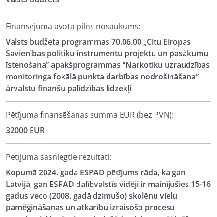
Finansējuma avota pilns nosaukums:
Valsts budžeta programmas 70.06.00 „Citu Eiropas
Savienības politiku instrumentu projektu un pasākumu
īstenošana” apakšprogrammas “Narkotiku uzraudzības
monitoringa fokālā punkta darbības nodrošināšana”
ārvalstu finanšu palīdzības līdzekļi
Pētījuma finansēšanas summa EUR (bez PVN):
32000 EUR
Pētījuma sasniegtie rezultāti:
Kopumā 2024. gada ESPAD pētījums rāda, ka gan
Latvijā, gan ESPAD dalībvalstīs vidēji ir mainījušies 15-16
gadus veco (2008. gadā dzimušo) skolēnu vielu
pamēģināšanas un atkarību izraisošo procesu