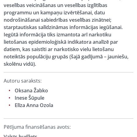
veselības veicināšanas un veselības izglītības
programmu un kampaņu izvērtēšanai, datu
nodrošināšanai sabiedrības veselības zinātnei;
starptautiskas salīdzināmas informācijas iegūšanai.
Iegūtā informācija tiks izmantota arī narkotiku
lietošanas epidemioloģiskā indikatora analīzē par
datiem, kas saistīti ar narkotisko vielu lietošanu
noteiktās populāciju grupās (šajā gadījumā – jauniešu,
skolēnu vidū).
Autoru saraksts:
Oksana Žabko
Inese Šūpule
Elīza Anna Ozola
Pētījuma finansēšanas avots:
Valsts budžets