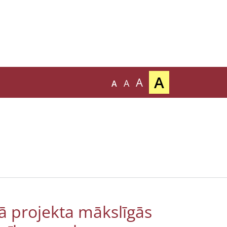
A
A
A
A
ā projekta mākslīgās