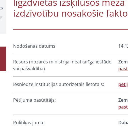
ligzdvietās izšķīlušos meža
ts
izdzīvotību nosakošie fakto
Nodošanas datums:
14.1
Resors (nozares ministrija, neatkarīga iestāde
Zemk
vai pašvaldība):
past
Iesniedzējinstitūcijas autorizētais lietotājs:
peti
Pētījuma pasūtītājs:
Zemk
past
Politikas joma:
Daba