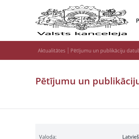
Aktualitātes
Pētījumu un publikāciju datu
Pētījumu un publikācij
Valoda:
Latvie