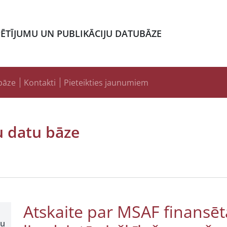
PĒTĪJUMU UN PUBLIKĀCIJU DATUBĀZE
bāze
Kontakti
Pieteikties jaunumiem
u datu bāze
Atskaite par MSAF finansēt
šu