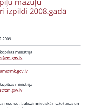
 pīļu mazuļu
ri izpildi 2008.gadā
2.2009
opības ministrija
s@zm.gov.lv
jumi@mk.gov.lv
opības ministrija
s@zm.gov.lv
s resursu, lauksaimnieciskās ražošanas un