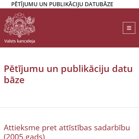
PĒTĪJUMU UN PUBLIKĀCIJU DATUBĀZE
Me
Pētījumu un publikāciju datu
bāze
Attieksme pret attīstības sadarbību
(2005.gads)