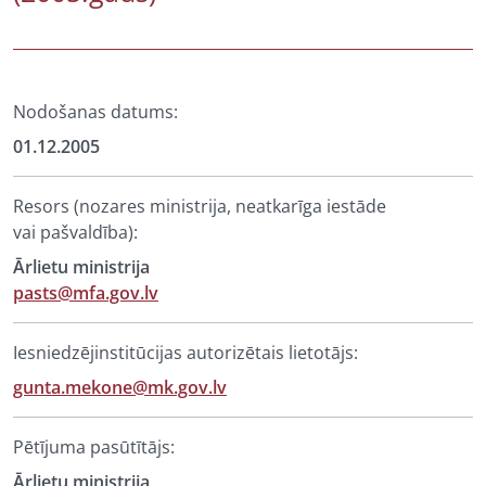
Nodošanas datums:
01.12.2005
Resors (nozares ministrija, neatkarīga iestāde
vai pašvaldība):
Ārlietu ministrija
pasts@mfa.gov.lv
Iesniedzējinstitūcijas autorizētais lietotājs:
gunta.mekone@mk.gov.lv
Pētījuma pasūtītājs:
Ārlietu ministrija