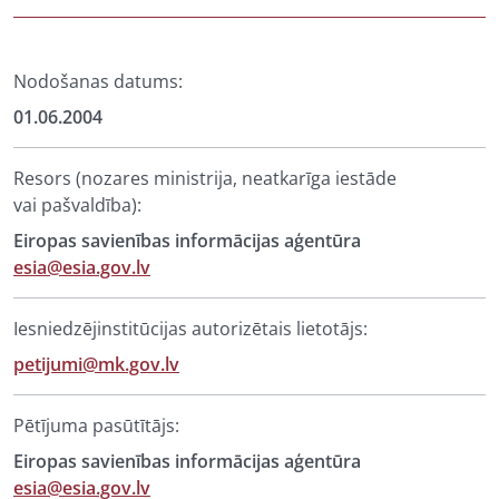
Nodošanas datums:
01.06.2004
Resors (nozares ministrija, neatkarīga iestāde
vai pašvaldība):
Eiropas savienības informācijas aģentūra
esia@esia.gov.lv
Iesniedzējinstitūcijas autorizētais lietotājs:
petijumi@mk.gov.lv
Pētījuma pasūtītājs:
Eiropas savienības informācijas aģentūra
esia@esia.gov.lv