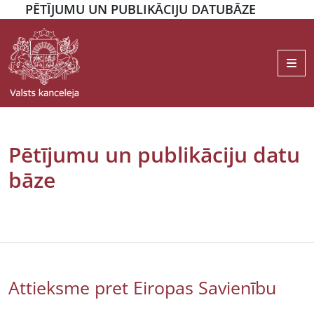
PĒTĪJUMU UN PUBLIKĀCIJU DATUBĀZE
Me
Pētījumu un publikāciju datu
bāze
Attieksme pret Eiropas Savienību