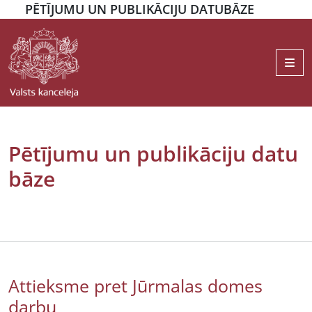
PĒTĪJUMU UN PUBLIKĀCIJU DATUBĀZE
Me
Pētījumu un publikāciju datu
bāze
Attieksme pret Jūrmalas domes
darbu