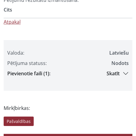
Pētījumu rezultātu izmantošana:
Cits
Atpakaļ
Valoda:
Latviešu
Pētījuma statuss:
Nodots
Pievienotie faili (1):
Skatīt
Mirkļbirkas:
Pašvaldības