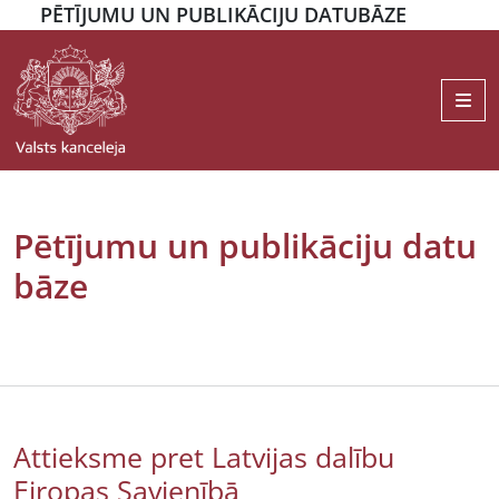
PĒTĪJUMU UN PUBLIKĀCIJU DATUBĀZE
Me
Pētījumu un publikāciju datu
bāze
Attieksme pret Latvijas dalību
Eiropas Savienībā