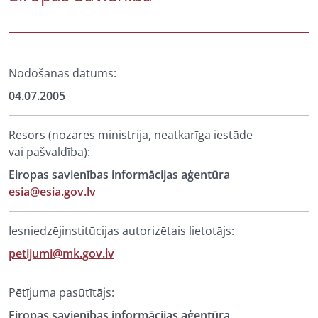
Nodošanas datums:
04.07.2005
Resors (nozares ministrija, neatkarīga iestāde
vai pašvaldība):
Eiropas savienības informācijas aģentūra
esia@esia.gov.lv
Iesniedzējinstitūcijas autorizētais lietotājs:
petijumi@mk.gov.lv
Pētījuma pasūtītājs:
Eiropas savienības informācijas aģentūra