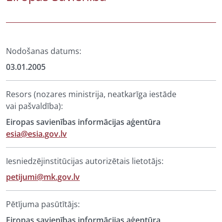
Nodošanas datums:
03.01.2005
Resors (nozares ministrija, neatkarīga iestāde
vai pašvaldība):
Eiropas savienības informācijas aģentūra
esia@esia.gov.lv
Iesniedzējinstitūcijas autorizētais lietotājs:
petijumi@mk.gov.lv
Pētījuma pasūtītājs:
Eiropas savienības informācijas aģentūra