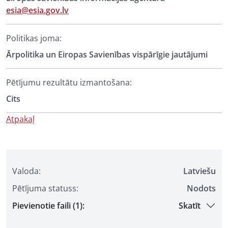
esia@esia.gov.lv
Politikas joma:
Ārpolitika un Eiropas Savienības vispārīgie jautājumi
Pētījumu rezultātu izmantošana:
Cits
Atpakaļ
Valoda:
Latviešu
Pētījuma statuss:
Nodots
Pievienotie faili (1):
Skatīt