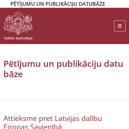
PĒTĪJUMU UN PUBLIKĀCIJU DATUBĀZE
Me
Pētījumu un publikāciju datu
bāze
Attieksme pret Latvijas dalību
Eiropas Savienībā