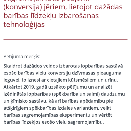
(konversija) jēriem, lietojot dažādas
barības līdzekļu izbarošanas
tehnoloģijas
Pētījuma mērķis:
Skaidrot dažādos veidos izbarotas lopbarības sastāvā
esošo barības vielu konversiju dzīvmasas pieauguma
ieguvei, to iznesi ar cietajiem kūtsmēsliem un urīnu.
Atkārtot 2019. gadā uzsākto pētījumu un analizēt
izēdinātās lopbarības (spēkbarība un salmi) daudzumu
un ķīmisko sastāvu, kā arī barības apēdamību pie
atšķirīgiem spēkbarības izdales variantiem, veikt
barības sagremojamības eksperimentu un vērtēt
barības līdzekļos esošo vielu sagremojamību.