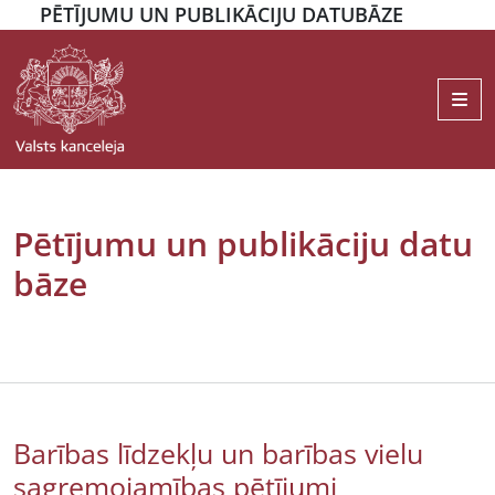
PĒTĪJUMU UN PUBLIKĀCIJU DATUBĀZE
Me
Pētījumu un publikāciju datu
bāze
Barības līdzekļu un barības vielu
sagremojamības pētījumi