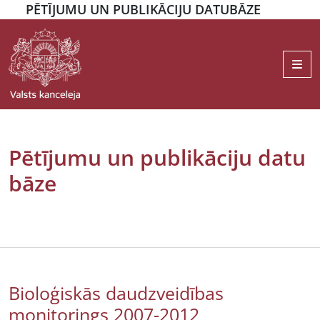
PĒTĪJUMU UN PUBLIKĀCIJU DATUBĀZE
Me
Pētījumu un publikāciju datu
bāze
Bioloģiskās daudzveidības
monitorings 2007-2012