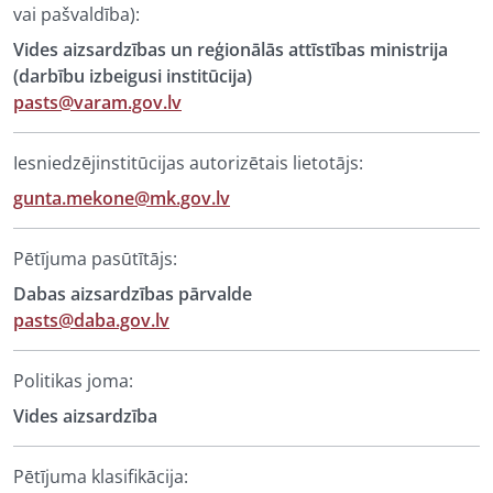
vai pašvaldība):
Vides aizsardzības un reģionālās attīstības ministrija
(darbību izbeigusi institūcija)
pasts@varam.gov.lv
Iesniedzējinstitūcijas autorizētais lietotājs:
gunta.mekone@mk.gov.lv
Pētījuma pasūtītājs:
Dabas aizsardzības pārvalde
pasts@daba.gov.lv
Politikas joma:
Vides aizsardzība
Pētījuma klasifikācija: