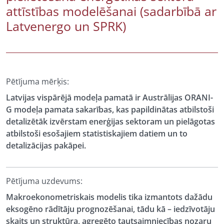
attīstības modelēšanai (sadarbībā ar
Latvenergo un SPRK)
Pētījuma mērķis:
Latvijas vispārējā modeļa pamatā ir Austrālijas ORANI-
G modeļa pamata sakarības, kas papildinātas atbilstoši
detalizētāk izvērstam enerģijas sektoram un pielāgotas
atbilstoši esošajiem statistiskajiem datiem un to
detalizācijas pakāpei.
Pētījuma uzdevums:
Makroekonometriskais modelis tika izmantots dažādu
eksogēno rādītāju prognozēšanai, tādu kā – iedzīvotāju
skaits un struktūra, agregēto tautsaimniecības nozaru