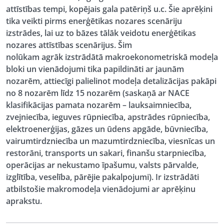
attīstības tempi, kopējais gala patēriņš u.c. Šie aprēķini
tika veikti pirms enerģētikas nozares scenāriju
izstrādes, lai uz to bāzes tālāk veidotu enerģētikas
nozares attīstības scenārijus. Šim
nolūkam agrāk izstrādātā makroekonometriskā modeļa
bloki un vienādojumi tika papildināti ar jaunām
nozarēm, attiecīgi palielinot modeļa detalizācijas pakāpi
no 8 nozarēm līdz 15 nozarēm (saskaņā ar NACE
klasifikācijas pamata nozarēm – lauksaimniecība,
zvejniecība, ieguves rūpniecība, apstrādes rūpniecība,
elektroenerģijas, gāzes un ūdens apgāde, būvniecība,
vairumtirdzniecība un mazumtirdzniecība, viesnīcas un
restorāni, transports un sakari, finanšu starpniecība,
operācijas ar nekustamo īpašumu, valsts pārvalde,
izglītība, veselība, pārējie pakalpojumi). Ir izstrādāti
atbilstošie makromodeļa vienādojumi ar aprēķinu
aprakstu.