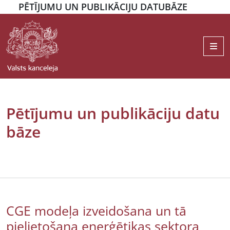
PĒTĪJUMU UN PUBLIKĀCIJU DATUBĀZE
Me
Pētījumu un publikāciju datu
bāze
CGE modeļa izveidošana un tā
pielietošana enerģētikas sektora