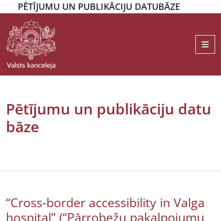
PĒTĪJUMU UN PUBLIKĀCIJU DATUBĀZE
Me
Pētījumu un publikāciju datu
bāze
“Cross-border accessibility in Valga
hospital” (“Pārrobežu pakalpojumu