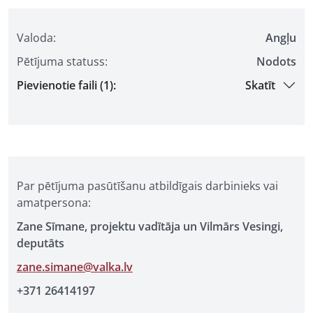
Valoda:
Angļu
Pētījuma statuss:
Nodots
Pievienotie faili (1):
Skatīt
Par pētījuma pasūtīšanu atbildīgais darbinieks vai
amatpersona:
Zane Sīmane, projektu vadītāja un Vilmārs Vesingi,
deputāts
zane.simane@valka.lv
+371 26414197