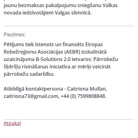
jaunu bezmaksas pakalpojumu sniegšanu Valkas
novada iedzīvotājiem Valgas slimnīcā.
Piezīmes:
Pētījums tiek īstenots un finansēts Eiropas
Robežreģionu Asociācijas (AEBR) izsludinātā
uzaicinājuma B-Solutions 2.0 ietvaros: Pārrobežu
šķēršļu risināšanas iniciatīva ar mērķi veicināt
pārrobežu sadarbību.
Atbildīgā kontaktpersona - Caitriona Mullan,
caitriona73@gmail.com, +44 (0) 7599808848.
Atpakaļ