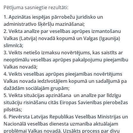
Pētījuma sasniegtie rezultāti:
1. Apzinātas iespējas pārrobežu juridisko un
administratīvo šķēršļu mazināšanai;
2. Veikta analīze par veselības aprūpes izmantošanu
Valkas (Latvija) novadā kopumā un Valgas (Igaunija)
slimnīcā;
3. Veikts netiešo izmaksu novērtējums, kas saistīts ar
neoptimālu veselības aprūpes pakalpojumu pieejamību
Valkas novadā;
4. Veikts veselības aprūpes pieejamības novērtējums
Valkas novada iedzīvotājiem kopumā un sadalījumā pa
dažādām sociālajām grupām;
5. Veikta situācijas apzināšana un analīze par līdzīgu
situāciju risināšanu citās Eiropas Savienības pierobežas
pilsētās;
6. Pievērsta Latvijas Republikas Veselības Ministrijas un
Nacionālā veselības dienesta uzmanība aktuālajam
problēmai Valkas novadā. Uzsākts process par divu