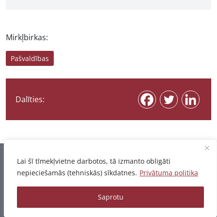
Mirkļbirkas:
Pašvaldības
Dalīties:
Informācija pēdējo reizi atjaunota 07.08.2026
Lai šī tīmekļvietne darbotos, tā izmanto obligāti
nepieciešamās (tehniskās) sīkdatnes.
Privātuma politika
Privātuma politika
Saprotu
© 2026 - Pētījumu un publikāciju datubāze