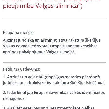
pieejamība Valgas slimnīcā”)
Pētījuma mērķis:
Apzināt juridiska un administratīva rakstura šķēršļus
Valkas novada iedzīvotāju iespējā saņemt veselības
aprūpes pakalpojumus Valgas slimnīcā.
Pētījuma uzdevums:
1. Apzināt un veicināt ilgtspējīgas metodes pārrobežu
juridiska un administratīva rakstura šķēršļu risināšanai;
2. Iedarbināt jau Eiropas Savienības valstīs identificētos
risinājumus;
3. Analizēt veselības aprūpes izmantošanu Valkas