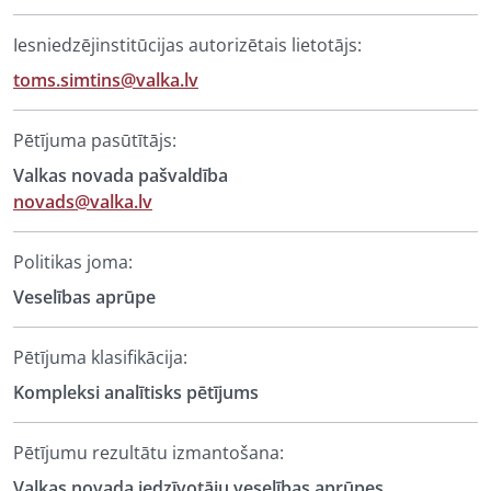
Iesniedzējinstitūcijas autorizētais lietotājs:
toms.simtins@valka.lv
Pētījuma pasūtītājs:
Valkas novada pašvaldība
novads@valka.lv
Politikas joma:
Veselības aprūpe
Pētījuma klasifikācija:
Kompleksi analītisks pētījums
Pētījumu rezultātu izmantošana:
Valkas novada iedzīvotāju veselības aprūpes