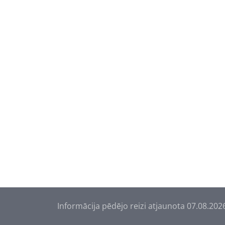
Informācija pēdējo reizi atjaunota 07.08.202