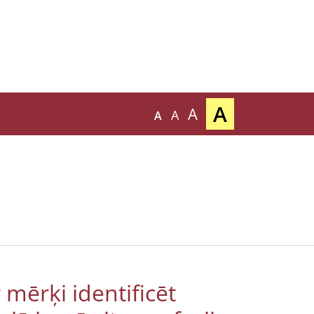
A
A
A
A
 mērķi identificēt