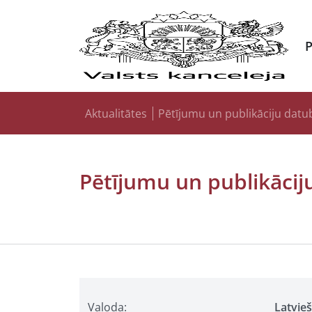
Aktualitātes
Pētījumu un publikāciju datu
Pētījumu un publikācij
Valoda:
Latvie