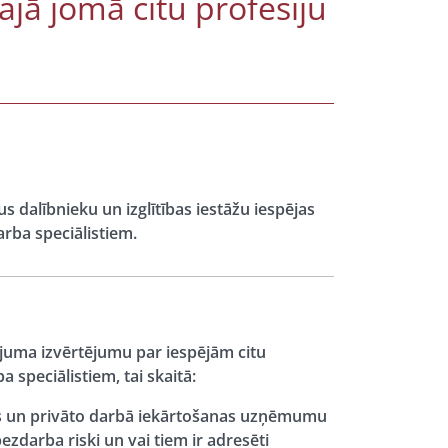
lajā jomā citu profesiju
s dalībnieku un izglītības iestāžu iespējas
darba speciālistiem.
vājuma izvērtējumu par iespējām citu
a speciālistiem, tai skaitā:
tus un privāto darbā iekārtošanas uzņēmumu
ezdarba riski un vai tiem ir adresēti