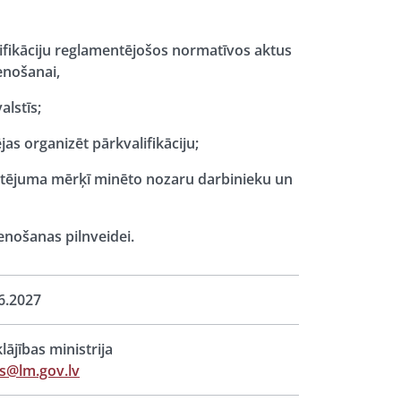
alifikāciju reglamentējošos normatīvos aktus
enošanai,
alstīs;
ējas organizēt pārkvalifikāciju;
vērtējuma mērķī minēto nozaru darbinieku un
tenošanas pilnveidei.
6.2027
lājības ministrija
s@lm.gov.lv