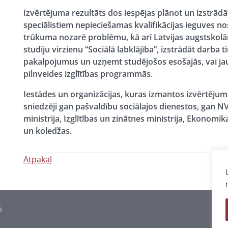
Izvērtējuma rezultāts dos iespējas plānot un izstrādā
speciālistiem nepieciešamas kvalifikācijas ieguves n
trūkuma nozarē problēmu, kā arī Latvijas augstskol
studiju virzienu “Sociālā labklājība”, izstrādāt darba t
pakalpojumus un uzņemt studējošos esošajās, vai jaun
pilnveides izglītības programmās.
Iestādes un organizācijas, kuras izmantos izvērtējum
sniedzēji gan pašvaldību sociālajos dienestos, gan N
ministrija, Izglītības un zinātnes ministrija, Ekonomik
un koledžas.
Atpakaļ
6