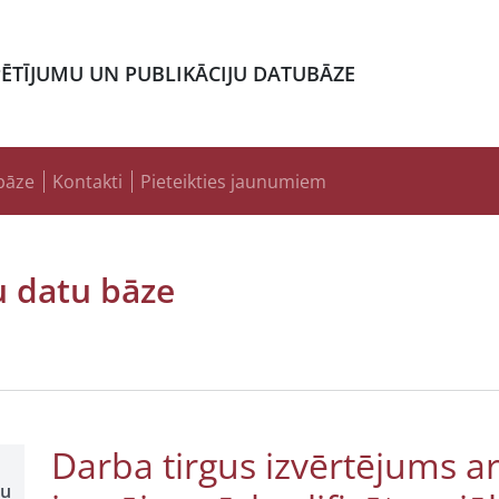
PĒTĪJUMU UN PUBLIKĀCIJU DATUBĀZE
bāze
Kontakti
Pieteikties jaunumiem
u datu bāze
Darba tirgus izvērtējums ar
šu