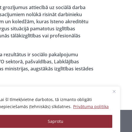
t grozījumus attiecībā uz sociālā darba
osacījumiem nolūkā risināt darbinieku
ām un koledžām, kuras īsteno akreditētu
irgus situācijā pamatotus izglītības
ās tālākizglītības vai profesionālās
a rezultātus ir sociālo pakalpojumu
VO sektorā, pašvaldības, Labklājības
as ministrijas, augstākās izglītības iestādes
Lai šī tīmekļvietne darbotos, tā izmanto obligāti
nepieciešamās (tehniskās) sīkdatnes.
Privātuma politika
Saprotu
Privātuma politika