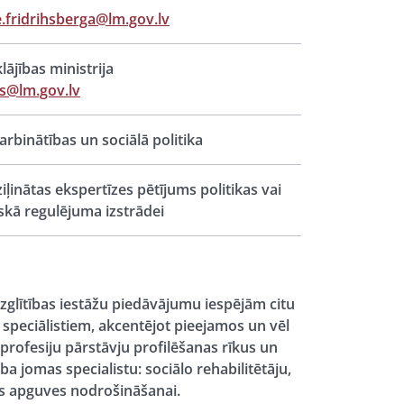
.fridrihsberga@lm.gov.lv
lājības ministrija
s@lm.gov.lv
rbinātības un sociālā politika
iļinātas ekspertīzes pētījums politikas vai
iskā regulējuma izstrādei
izglītības iestāžu piedāvājumu iespējām citu
a speciālistiem, akcentējot pieejamos un vēl
 profesiju pārstāvju profilēšanas rīkus un
omas specialistu: sociālo rehabilitētāju,
jas apguves nodrošināšanai.