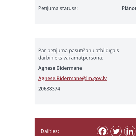
Pētījuma statuss:
Plāno
Par pētījuma pasūtīšanu atbildīgais
darbinieks vai amatpersona:
Agnese Bīdermane
Agnese.Bidermane@lm.gov.lv
20688374
Dalīties: