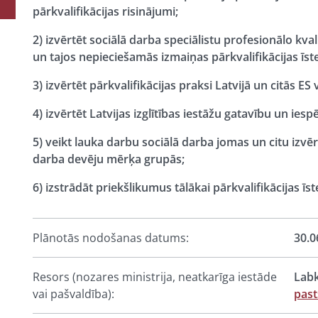
pārkvalifikācijas risinājumi;
2) izvērtēt sociālā darba speciālistu profesionālo kv
un tajos nepieciešamās izmaiņas pārkvalifikācijas īst
3) izvērtēt pārkvalifikācijas praksi Latvijā un citās ES v
4) izvērtēt Latvijas izglītības iestāžu gatavību un iesp
5) veikt lauka darbu sociālā darba jomas un citu iz
darba devēju mērķa grupās;
6) izstrādāt priekšlikumus tālākai pārkvalifikācijas īs
Plānotās nodošanas datums:
30.0
Resors (nozares ministrija, neatkarīga iestāde
Labk
vai pašvaldība):
past