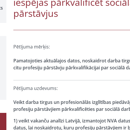
iespējas pārkvalificēt sociā
ts
pārstāvjus
Pētījuma mērķis:
Pamatojoties aktuālajos datos, noskaidrot darba tirgu
citu profesiju pārstāvju pārkvalifikācijai par sociālā 
Pētījuma uzdevums:
Veikt darba tirgus un profesionālās izglītības piedā
profesiju pārstāvjiem pārkvalificēties par sociālā darb
1) veikt vakanču analīzi Latvijā, izmantojot NVA da
datus, lai noskaidrotu, kuru profesiju pārstāvjiem ir b