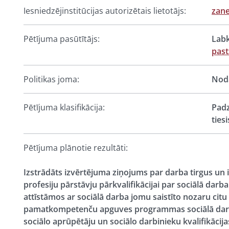
Iesniedzējinstitūcijas autorizētais lietotājs:
zane
Pētījuma pasūtītājs:
Labk
past
Politikas joma:
Noda
Pētījuma klasifikācija:
Padz
ties
Pētījuma plānotie rezultāti:
Izstrādāts izvērtējuma ziņojums par darba tirgus un 
profesiju pārstāvju pārkvalifikācijai par sociālā darb
attīstāmos ar sociālā darba jomu saistīto nozaru citu
pamatkompetenču apguves programmas sociālā darba j
sociālo aprūpētāju un sociālo darbinieku kvalifikāci