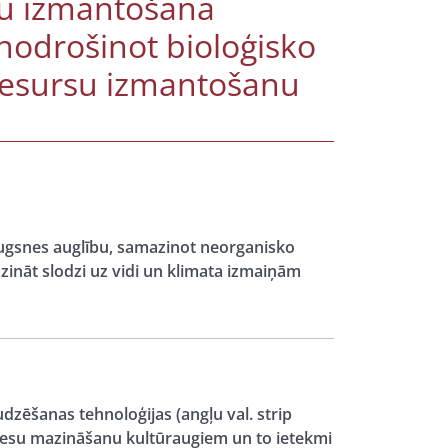
tu izmantošana
odrošinot bioloģisko
resursu izmantošanu
augsnes auglību, samazinot neorganisko
zināt slodzi uz vidi un klimata izmaiņām
dzēšanas tehnoloģijas (angļu val. strip
tresu mazināšanu kultūraugiem un to ietekmi