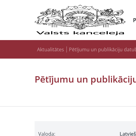
Aktualitātes
Pētījumu un publikāciju datu
Pētījumu un publikācij
Valoda:
Latvie