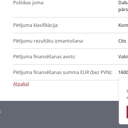
Politikas joma:
Daba
pārs
Pētījuma klasifikācija:
Komp
Pētījumu rezultātu izmantošana:
Cits
Pētījuma finansēšanas avots:
Vals
Pētījuma finansēšanas summa EUR (bez PVN):
160
Atpakaļ
6