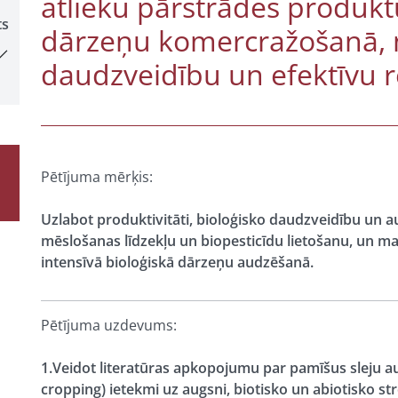
atlieku pārstrādes produk
ts
dārzeņu komercražošanā, n
daudzveidību un efektīvu 
Pētījuma mērķis:
Uzlabot produktivitāti, bioloģisko daudzveidību un 
mēslošanas līdzekļu un biopesticīdu lietošanu, un ma
intensīvā bioloģiskā dārzeņu audzēšanā.
Pētījuma uzdevums:
1.Veidot literatūras apkopojumu par pamīšus sleju au
cropping) ietekmi uz augsni, biotisko un abiotisko s