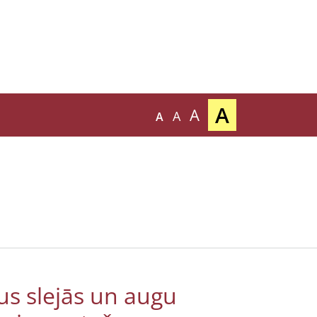
A
A
A
A
s slejās un augu