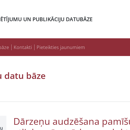
PĒTĪJUMU UN PUBLIKĀCIJU DATUBĀZE
bāze
Kontakti
Pieteikties jaunumiem
u datu bāze
Dārzeņu audzēšana pamīšu
šu