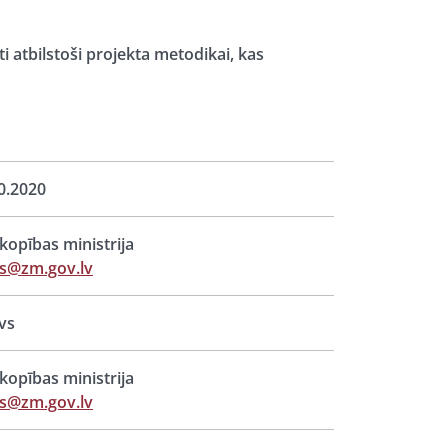
 atbilstoši projekta metodikai, kas
0.2020
opības ministrija
s@zm.gov.lv
vs
opības ministrija
s@zm.gov.lv