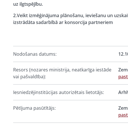
uz ilgtspējību.
2.Veikt izmēģinājuma plānošanu, ieviešanu un uzskaiti
izstrādāta sadarbībā ar konsorcija partneriem
Nodošanas datums:
12.1
Resors (nozares ministrija, neatkarīga iestāde
Zemk
vai pašvaldība):
past
Iesniedzējinstitūcijas autorizētais lietotājs:
Arhī
Pētījuma pasūtītājs:
Zemk
past