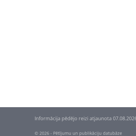
Informācija pēdējo reizi atjaunota 07.08.202
© 2026 - Pētījumu un publikāciju datubāze