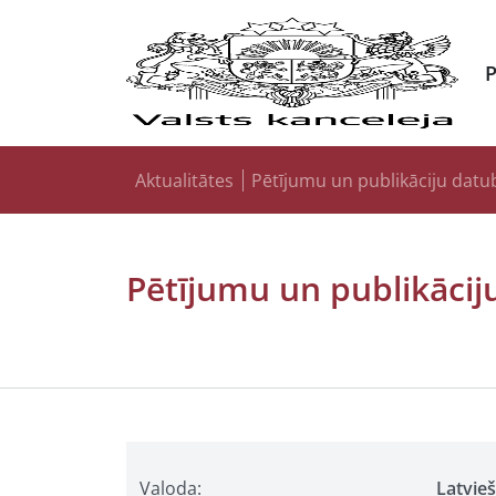
Aktualitātes
Pētījumu un publikāciju datu
Pētījumu un publikācij
Valoda:
Latvie