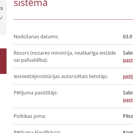
sistēmā
ts
Nodošanas datums:
03.0
Resors (nozares ministrija, neatkarīga iestāde
Sabi
vai pašvaldība):
past
Iesniedzējinstitūcijas autorizētais lietotājs:
peti
Pētījuma pasūtītājs:
Sabi
past
Politikas joma:
Pils
Pētījuma klasifikācija:
Komp