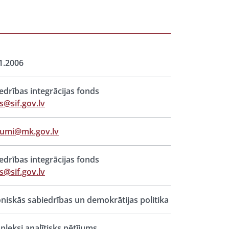
1.2006
edrības integrācijas fonds
s@sif.gov.lv
jumi@mk.gov.lv
edrības integrācijas fonds
s@sif.gov.lv
oniskās sabiedrības un demokrātijas politika
leksi analītisks pētījums