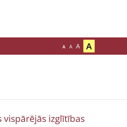
A
A
A
A
 vispārējās izglītības