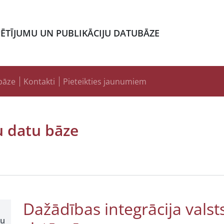
PĒTĪJUMU UN PUBLIKĀCIJU DATUBĀZE
bāze
Kontakti
Pieteikties jaunumiem
u datu bāze
Dažādības integrācija valsts
šu