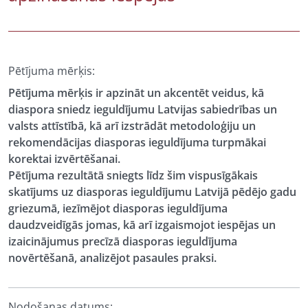
Pētījuma mērķis:
Pētījuma mērķis ir apzināt un akcentēt veidus, kā
diaspora sniedz ieguldījumu Latvijas sabiedrības un
valsts attīstībā, kā arī izstrādāt metodoloģiju un
rekomendācijas diasporas ieguldījuma turpmākai
korektai izvērtēšanai.
Pētījuma rezultātā sniegts līdz šim vispusīgākais
skatījums uz diasporas ieguldījumu Latvijā pēdējo gadu
griezumā, iezīmējot diasporas ieguldījuma
daudzveidīgās jomas, kā arī izgaismojot iespējas un
izaicinājumus precīzā diasporas ieguldījuma
novērtēšanā, analizējot pasaules praksi.
Nodošanas datums: