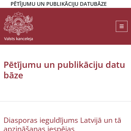
PĒTĪJUMU UN PUBLIKĀCIJU DATUBĀZE
Me
Pētījumu un publikāciju datu
bāze
Diasporas ieguldījums Latvijā un tā
apzināšanas iespējas