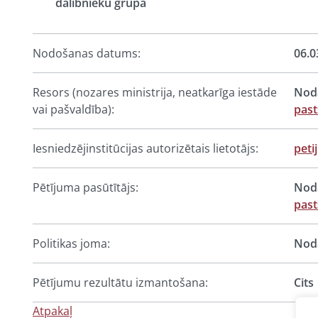
dalībnieku grupā
Nodošanas datums:
06.0
Resors (nozares ministrija, neatkarīga iestāde
Noda
vai pašvaldība):
past
Iesniedzējinstitūcijas autorizētais lietotājs:
peti
Pētījuma pasūtītājs:
Noda
past
Politikas joma:
Noda
Pētījumu rezultātu izmantošana:
Cits
Atpakaļ