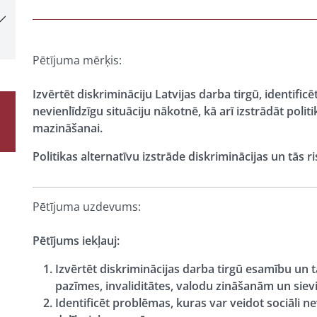
Pētījuma mērķis:
Izvērtēt diskrimināciju Latvijas darba tirgū, identific
nevienlīdzīgu situāciju nākotnē, kā arī izstrādāt polit
mazināšanai.
Politikas alternatīvu izstrāde diskriminācijas un tās 
Pētījuma uzdevums:
Pētījums iekļauj:
Izvērtēt diskriminācijas darba tirgū esamību u
pazīmes, invaliditātes, valodu zināšanām un sie
Identificēt problēmas, kuras var veidot sociāli n