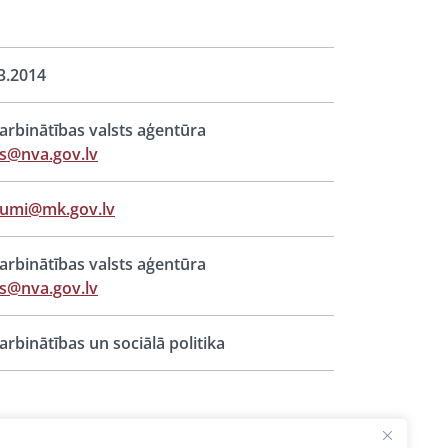
3.2014
rbinātības valsts aģentūra
s@nva.gov.lv
jumi@mk.gov.lv
rbinātības valsts aģentūra
s@nva.gov.lv
rbinātības un sociālā politika