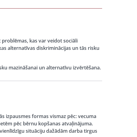
ēt problēmas, kas var veidot sociāli
ikas alternatīvas diskriminācijas un tās risku
risku mazināšanai un alternatīvu izvērtēšana.
n tās izpausmes formas vismaz pēc: vecuma
vietēm pēc bērnu kopšanas atvaļinājuma.
evienlīdzīgu situāciju dažādām darba tirgus