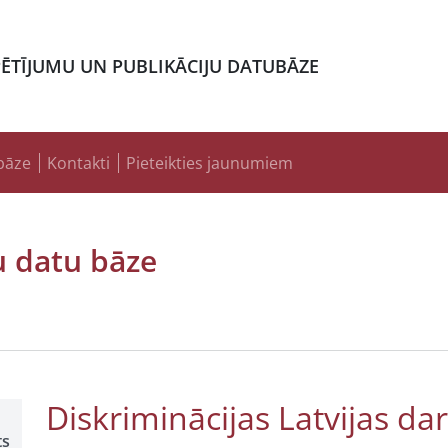
PĒTĪJUMU UN PUBLIKĀCIJU DATUBĀZE
bāze
Kontakti
Pieteikties jaunumiem
u datu bāze
Diskriminācijas Latvijas da
ts