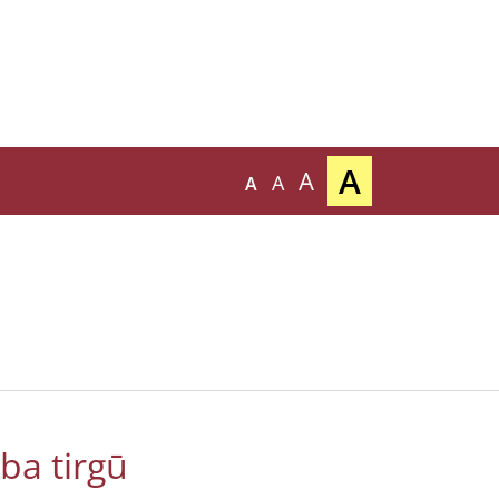
A
A
A
A
rba tirgū