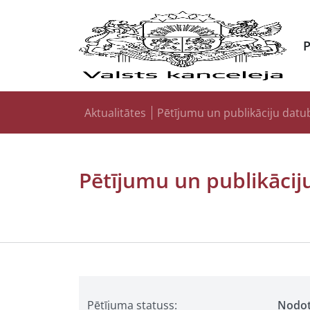
Aktualitātes
Pētījumu un publikāciju datu
Pētījumu un publikācij
Pētījuma statuss:
Nodo