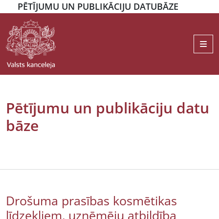
PĒTĪJUMU UN PUBLIKĀCIJU DATUBĀZE
Me
Pētījumu un publikāciju datu
bāze
Drošuma prasības kosmētikas
līdzekļiem, uzņēmēju atbildība