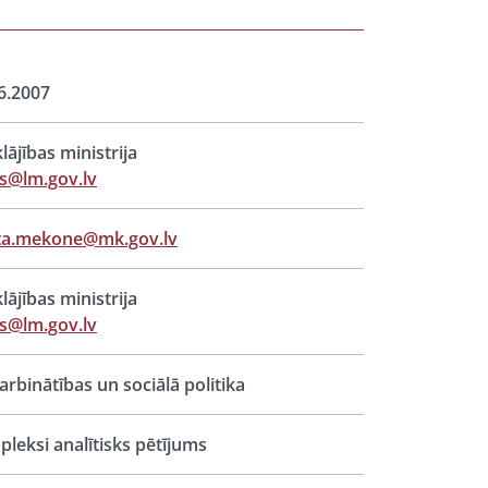
6.2007
lājības ministrija
s@lm.gov.lv
ta.mekone@mk.gov.lv
lājības ministrija
s@lm.gov.lv
rbinātības un sociālā politika
leksi analītisks pētījums