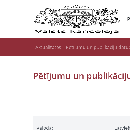
Aktualitātes
Pētījumu un publikāciju datu
Pētījumu un publikācij
Valoda:
Latvie