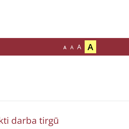
A
A
A
A
ti darba tirgū