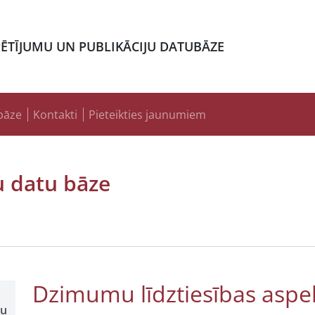
PĒTĪJUMU UN PUBLIKĀCIJU DATUBĀZE
bāze
Kontakti
Pieteikties jaunumiem
u datu bāze
Dzimumu līdztiesības aspek
šu