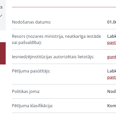
ts
Nodošanas datums:
01.0
Resors (nozares ministrija, neatkarīga iestāde
Labk
vai pašvaldība):
past
Iesniedzējinstitūcijas autorizētais lietotājs:
gun
Pētījuma pasūtītājs:
Labk
past
Politikas joma:
Noda
Pētījuma klasifikācija:
Komp