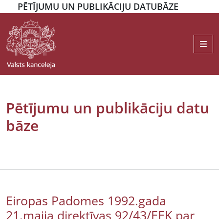
PĒTĪJUMU UN PUBLIKĀCIJU DATUBĀZE
Me
Pētījumu un publikāciju datu
bāze
Eiropas Padomes 1992.gada
21.maija direktīvas 92/43/EEK par