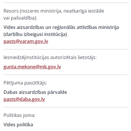
Resors (nozares ministrija, neatkarīga iestāde
vai pašvaldība):
Vides aizsardzības un reģionālās attīstības ministrija
(darbību izbeigusi institūcija)
pasts@varam.gov.lv
Iesniedzējinstitūcijas autorizētais lietotājs:
gunta.mekone@mk.gov.lv
Pētījuma pasūtītājs:
Dabas aizsardzības pārvalde
pasts@daba.gov.lv
Politikas joma:
Vides politika