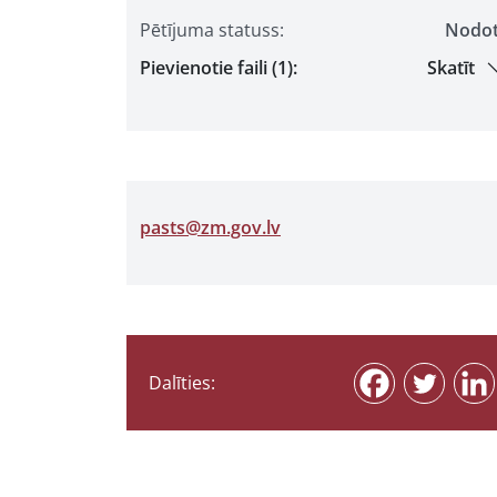
Pētījuma statuss:
Nodo
Pievienotie faili (1):
Skatīt
pasts@zm.gov.lv
Dalīties: