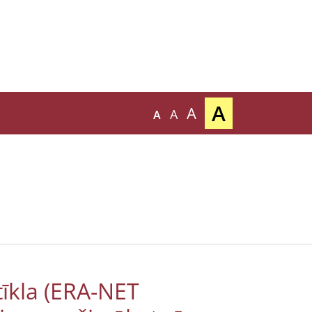
A
A
A
A
tīkla (ERA-NET