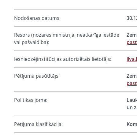
Nodošanas datums:
30.1
Resors (nozares ministrija, neatkarīga iestāde
Zemk
vai pašvaldība):
past
Iesniedzējinstitūcijas autorizētais lietotājs:
ilva
Pētījuma pasūtītājs:
Zemk
past
Politikas joma:
Lauk
un z
Pētījuma klasifikācija:
Komp