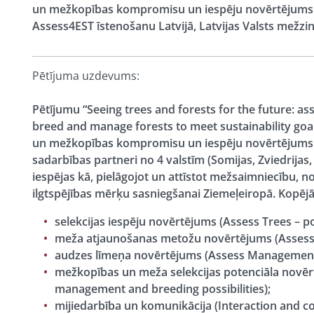
un mežkopības kompromisu un iespēju novērtējums i
Assess4EST īstenošanu Latvijā, Latvijas Valsts mežzinā
Pētījuma uzdevums:
Pētījumu “Seeing trees and forests for the future: as
breed and manage forests to meet sustainability goal
un mežkopības kompromisu un iespēju novērtējums i
sadarbības partneri no 4 valstīm (Somijas, Zviedrijas, 
iespējas kā, pielāgojot un attīstot mežsaimniecību
ilgtspējības mērķu sasniegšanai Ziemeļeiropā. Kopējās
selekcijas iespēju novērtējums (Assess Trees – pos
meža atjaunošanas metožu novērtējums (Assess 
audzes līmeņa novērtējums (Assess Management –
mežkopības un meža selekcijas potenciāla novēr
management and breeding possibilities);
mijiedarbība un komunikācija (Interaction and 