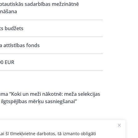
ptautiskās sadarbības mežzinātnē
ināšana
ts budžets
 attīstības fonds
00 EUR
uma “Koki un meži nākotnē: meža selekcijas
lgtspējības mērķu sasniegšanai”
Lai šī tīmekļvietne darbotos, tā izmanto obligāti