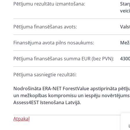
Pētījumu rezultātu izmantošana:
Star
veic
Pētījuma finansēšanas avots:
Vals
Finansējuma avota pilns nosaukums:
Meža
Pētījuma finansēšanas summa EUR (bez PVN):
430
Pētījuma sasniegtie rezultāti:
Nodrošināta ERA-NET ForestValue apstiprināta pētīj
un mežkopības kompromisu un iespēju novērtējums i
Assess4EST īstenošana Latvijā.
Atpakaļ