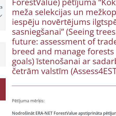
ForestValue) pētījuma “Kok
ts
meža selekcijas un mežko
iespēju novērtējums ilgtsp
sasniegšanai” (Seeing trees
future: assessment of trade
breed and manage forests t
goals) īstenošanai ar sada
četrām valstīm (Assess4EST
Pētījuma mērķis:
Nodrošināt ERA-NET ForestValue apstiprināta pētīju