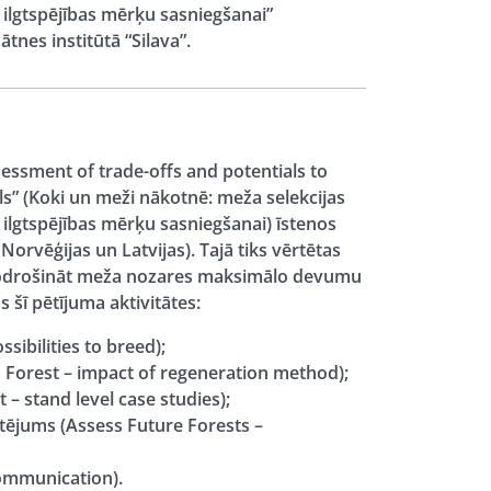
lgtspējības mērķu sasniegšanai”
tnes institūtā “Silava”.
sessment of trade-offs and potentials to
s” (Koki un meži nākotnē: meža selekcijas
lgtspējības mērķu sasniegšanai) īstenos
Norvēģijas un Latvijas). Tajā tiks vērtētas
, nodrošināt meža nozares maksimālo devumu
 šī pētījuma aktivitātes:
sibilities to breed);
Forest – impact of regeneration method);
 stand level case studies);
tējums (Assess Future Forests –
communication).