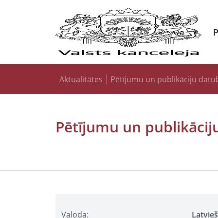
Aktualitātes
Pētījumu un publikāciju datu
Pētījumu un publikācij
Valoda:
Latvie