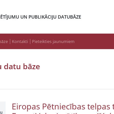
PĒTĪJUMU UN PUBLIKĀCIJU DATUBĀZE
bāze
Kontakti
Pieteikties jaunumiem
u datu bāze
Eiropas Pētniecības telpas 
šu