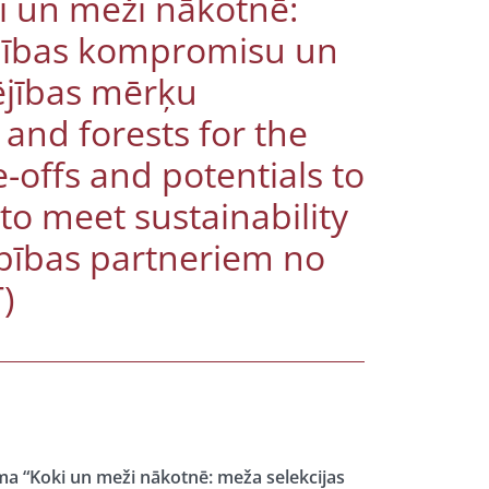
i un meži nākotnē:
pības kompromisu un
ējības mērķu
 and forests for the
-offs and potentials to
o meet sustainability
rbības partneriem no
)
ma “Koki un meži nākotnē: meža selekcijas