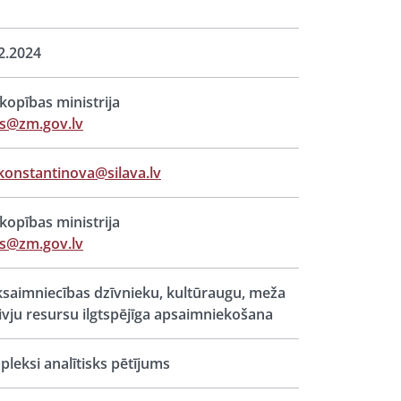
2.2024
opības ministrija
s@zm.gov.lv
.konstantinova@silava.lv
opības ministrija
s@zm.gov.lv
saimniecības dzīvnieku, kultūraugu, meža
ivju resursu ilgtspējīga apsaimniekošana
leksi analītisks pētījums