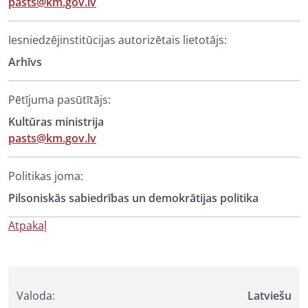
pasts@km.gov.lv
Iesniedzējinstitūcijas autorizētais lietotājs:
Arhīvs
Pētījuma pasūtītājs:
Kultūras ministrija
pasts@km.gov.lv
Politikas joma:
Pilsoniskās sabiedrības un demokrātijas politika
Atpakaļ
Valoda:
Latviešu