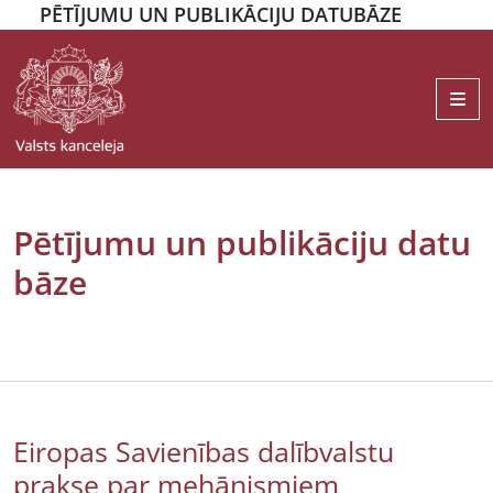
PĒTĪJUMU UN PUBLIKĀCIJU DATUBĀZE
Me
Pētījumu un publikāciju datu
bāze
Eiropas Savienības dalībvalstu
prakse par mehānismiem