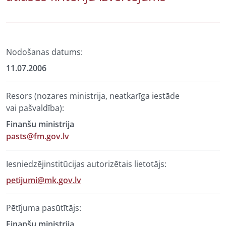
Nodošanas datums:
11.07.2006
Resors (nozares ministrija, neatkarīga iestāde
vai pašvaldība):
Finanšu ministrija
pasts@fm.gov.lv
Iesniedzējinstitūcijas autorizētais lietotājs:
petijumi@mk.gov.lv
Pētījuma pasūtītājs:
Finanšu ministrija