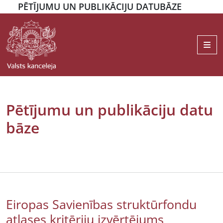
PĒTĪJUMU UN PUBLIKĀCIJU DATUBĀZE
Me
Pētījumu un publikāciju datu
bāze
Eiropas Savienības struktūrfondu
atlases kritēriju izvērtējums