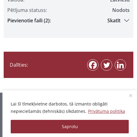
Pētījuma statuss:
Nodots
Pievienotie faili (2):
Skatīt
Dalīties:
Informācija pēdējo reizi atjaunota 07.08.2026
Lai šī tīmekļvietne darbotos, tā izmanto obligāti
nepieciešamās (tehniskās) sīkdatnes.
Privātuma politika
Privātuma politika
Saprotu
© 2026 - Pētījumu un publikāciju datubāze