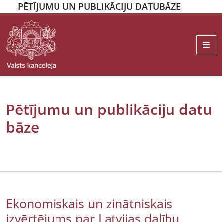
PĒTĪJUMU UN PUBLIKĀCIJU DATUBĀZE
Me
Pētījumu un publikāciju datu
bāze
Ekonomiskais un zinātniskais
izvērtējums par Latvijas dalību