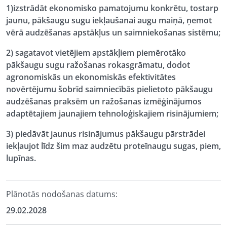
1)izstrādāt ekonomisko pamatojumu konkrētu, tostarp
jaunu, pākšaugu sugu iekļaušanai augu maiņā, ņemot
vērā audzēšanas apstākļus un saimniekošanas sistēmu;
2) sagatavot vietējiem apstākļiem piemērotāko
pākšaugu sugu ražošanas rokasgrāmatu, dodot
agronomiskās un ekonomiskās efektivitātes
novērtējumu šobrīd saimniecībās pielietoto pākšaugu
audzēšanas praksēm un ražošanas izmēģinājumos
adaptētajiem jaunajiem tehnoloģiskajiem risinājumiem;
3) piedāvāt jaunus risinājumus pākšaugu pārstrādei
iekļaujot līdz šim maz audzētu proteīnaugu sugas, piem,
lupīnas.
Plānotās nodošanas datums:
29.02.2028