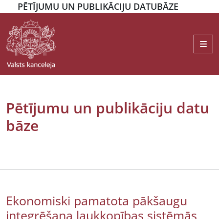
PĒTĪJUMU UN PUBLIKĀCIJU DATUBĀZE
Me
Pētījumu un publikāciju datu
bāze
Ekonomiski pamatota pākšaugu
integrēšana laukkopības sistēmās