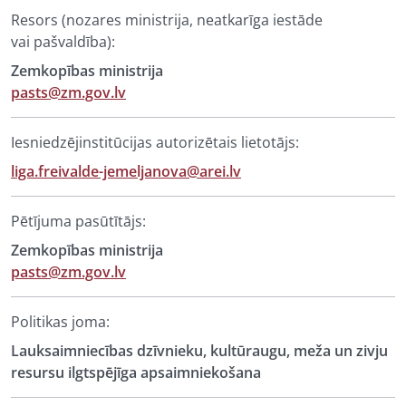
Resors (nozares ministrija, neatkarīga iestāde
vai pašvaldība):
Zemkopības ministrija
pasts@zm.gov.lv
Iesniedzējinstitūcijas autorizētais lietotājs:
liga.freivalde-jemeljanova@arei.lv
Pētījuma pasūtītājs:
Zemkopības ministrija
pasts@zm.gov.lv
Politikas joma:
Lauksaimniecības dzīvnieku, kultūraugu, meža un zivju
resursu ilgtspējīga apsaimniekošana