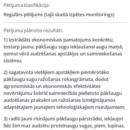
Pētījuma klasifikācija:
Regulārs pētījums (tajā skaitā izpētes monitorings)
Pētījuma plānotie rezultāti:
1) izstrādāts ekonomiskais pamatojums konkrētu,
tostarp jaunu, pākšaugu sugu iekļaušanai augu maiņā,
ņemot vērā audzēšanas apstākļus un saimniekošanas
sistēmu;
2) sagatavota vietējiem apstākļiem piemērotāko
pākšaugu sugu ražošanas rokasgrāmata, dodot
agronomiskās un ekonomiskās efektivitātes
novērtējumu šobrīd saimniecībās pielietoto pākšaugu
audzēšanas praksēm un ražošanas izmēģinājumos
adaptētajiem jaunajiem tehnoloģiskajiem risinājumiem;
3) radīti jauni risinājumi pākšaugu pārstrādei, iekļaujot
līdz šim maz audzētu proteīnaugu sugas, piem, lupīnas.