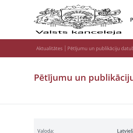
Aktualitātes
Pētījumu un publikāciju datu
Pētījumu un publikācij
Valoda:
Latvie