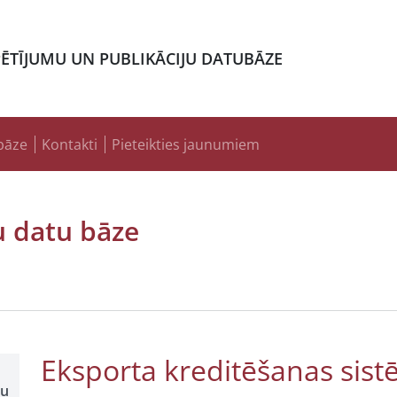
PĒTĪJUMU UN PUBLIKĀCIJU DATUBĀZE
bāze
Kontakti
Pieteikties jaunumiem
u datu bāze
Eksporta kreditēšanas sist
šu