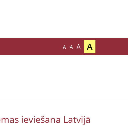
A
A
A
A
ēmas ieviešana Latvijā