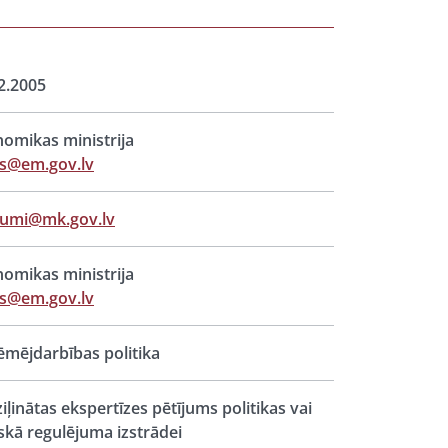
2.2005
omikas ministrija
ts@em.gov.lv
jumi@mk.gov.lv
omikas ministrija
ts@em.gov.lv
mējdarbības politika
iļinātas ekspertīzes pētījums politikas vai
iskā regulējuma izstrādei