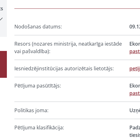
ts
Nodošanas datums:
09.1
Resors (nozares ministrija, neatkarīga iestāde
Ekon
vai pašvaldība):
pas
Iesniedzējinstitūcijas autorizētais lietotājs:
peti
Pētījuma pasūtītājs:
Ekon
pas
Politikas joma:
Uzņē
Pētījuma klasifikācija:
Padz
ties