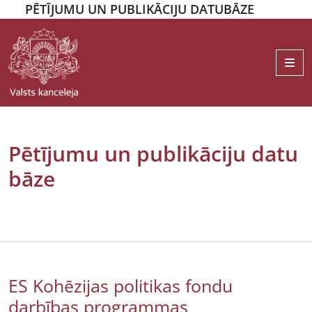
PĒTĪJUMU UN PUBLIKĀCIJU DATUBĀZE
Me
Pētījumu un publikāciju datu
bāze
ES Kohēzijas politikas fondu
darbības programmas