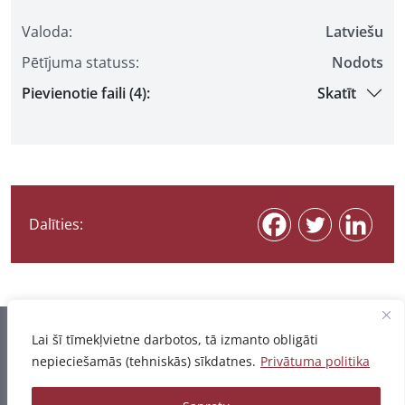
Valoda:
Latviešu
Pētījuma statuss:
Nodots
Pievienotie faili (4):
Skatīt
Dalīties:
Informācija pēdējo reizi atjaunota 07.08.2026
Lai šī tīmekļvietne darbotos, tā izmanto obligāti
nepieciešamās (tehniskās) sīkdatnes.
Privātuma politika
Privātuma politika