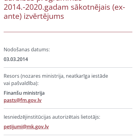
2014.-2020.gadam sākotnējais (ex-
ante) izvērtējums
Nodošanas datums:
03.03.2014
Resors (nozares ministrija, neatkarīga iestāde
vai pašvaldība):
Finanšu ministrija
pasts@fm.gov.lv
Iesniedzējinstitūcijas autorizētais lietotājs:
petijumi@mk.gov.lv