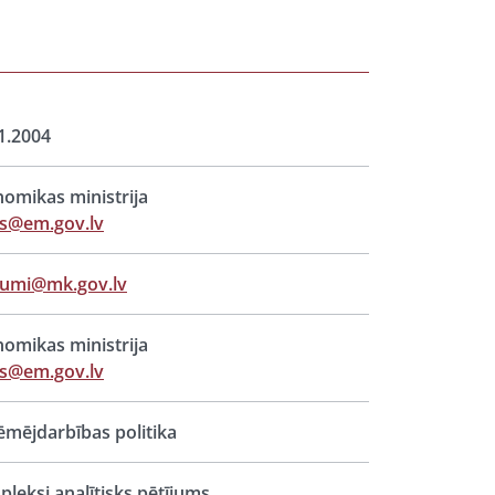
1.2004
omikas ministrija
ts@em.gov.lv
jumi@mk.gov.lv
omikas ministrija
ts@em.gov.lv
mējdarbības politika
leksi analītisks pētījums