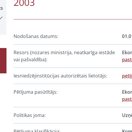
2003
ts
Nodošanas datums:
01.0
Resors (nozares ministrija, neatkarīga iestāde
Ekon
vai pašvaldība):
pas
Iesniedzējinstitūcijas autorizētais lietotājs:
peti
Pētījuma pasūtītājs:
Ekon
pas
Politikas joma:
Uzņē
Pētījuma klasifikācija:
Komp