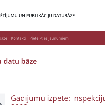
PĒTĪJUMU UN PUBLIKĀCIJU DATUBĀZE
bāze
Kontakti
Pieteikties jaunumiem
u datu bāze
Gadījumu izpēte: Inspekcij
šu