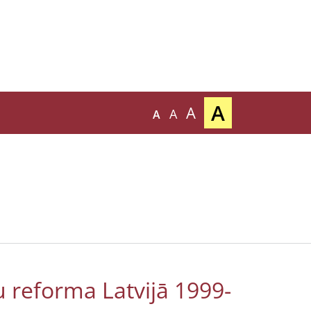
A
A
A
A
u reforma Latvijā 1999-