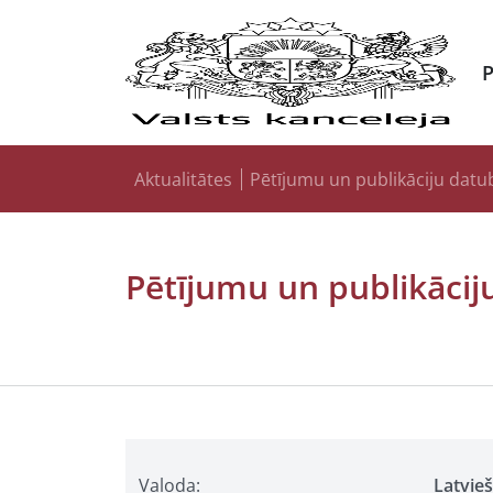
Aktualitātes
Pētījumu un publikāciju datu
Pētījumu un publikācij
Valoda:
Latvie