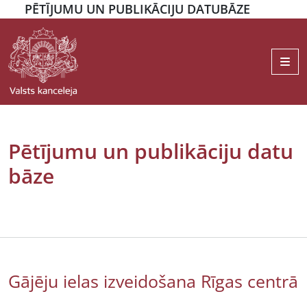
PĒTĪJUMU UN PUBLIKĀCIJU DATUBĀZE
Me
Pētījumu un publikāciju datu
bāze
Gājēju ielas izveidošana Rīgas centrā