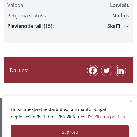
Valoda:
Latviešu
Pētījuma statuss:
Nodots
Pievienotie faili (15):
Skatīt
Dalīties:
Informācija pēdējo reizi atjaunota 07.08.2026
Lai šī tīmekļvietne darbotos, tā izmanto obligāti
nepieciešamās (tehniskās) sīkdatnes.
Privātuma politika
Privātuma politika
Saprotu
© 2026 - Pētījumu un publikāciju datubāze