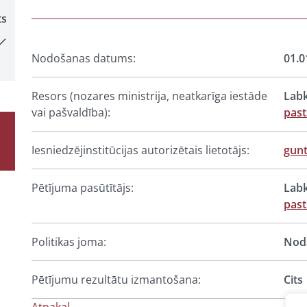
ts
Nodošanas datums:
01.0
Resors (nozares ministrija, neatkarīga iestāde
Labk
vai pašvaldība):
past
Iesniedzējinstitūcijas autorizētais lietotājs:
gun
Pētījuma pasūtītājs:
Labk
past
Politikas joma:
Noda
Pētījumu rezultātu izmantošana:
Cits