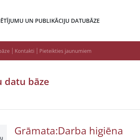
PĒTĪJUMU UN PUBLIKĀCIJU DATUBĀZE
bāze
Kontakti
Pieteikties jaunumiem
u datu bāze
Grāmata:Darba higiēna
šu