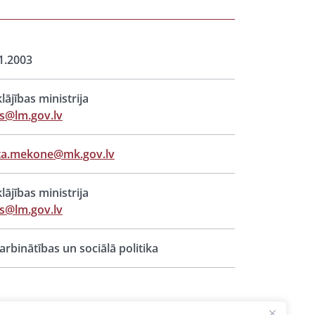
1.2003
lājības ministrija
s@lm.gov.lv
ta.mekone@mk.gov.lv
lājības ministrija
s@lm.gov.lv
rbinātības un sociālā politika