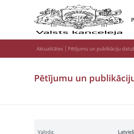
Aktualitātes
Pētījumu un publikāciju datu
Pētījumu un publikācij
Valoda:
Latvie