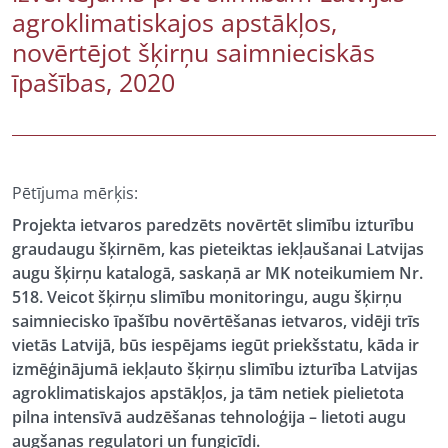
agroklimatiskajos apstākļos,
novērtējot šķirņu saimnieciskās
īpašības, 2020
Pētījuma mērķis:
Projekta ietvaros paredzēts novērtēt slimību izturību
graudaugu šķirnēm, kas pieteiktas iekļaušanai Latvijas
augu šķirņu katalogā, saskaņā ar MK noteikumiem Nr.
518. Veicot šķirņu slimību monitoringu, augu šķirņu
saimniecisko īpašību novērtēšanas ietvaros, vidēji trīs
vietās Latvijā, būs iespējams iegūt priekšstatu, kāda ir
izmēģinājumā iekļauto šķirņu slimību izturība Latvijas
agroklimatiskajos apstākļos, ja tām netiek pielietota
pilna intensīvā audzēšanas tehnoloģija – lietoti augu
augšanas regulatori un fungicīdi.