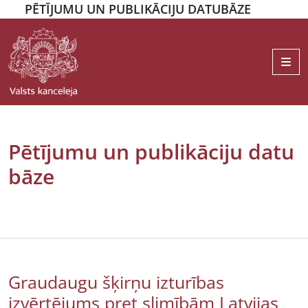
PĒTĪJUMU UN PUBLIKĀCIJU DATUBĀZE
Me
Pētījumu un publikāciju datu
bāze
Graudaugu šķirņu izturības
izvērtējums pret slimībām Latvijas