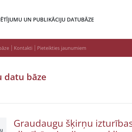
PĒTĪJUMU UN PUBLIKĀCIJU DATUBĀZE
bāze
Kontakti
Pieteikties jaunumiem
u datu bāze
Graudaugu šķirņu izturības
šu