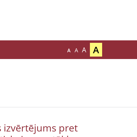
A
A
A
A
 izvērtējums pret