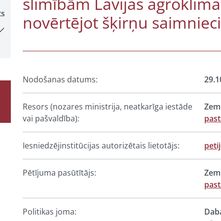
slimībām Lavijas agroklimat
ts
novērtējot šķirņu saimniec
Nodošanas datums:
29.1
Resors (nozares ministrija, neatkarīga iestāde
Zemk
vai pašvaldība):
past
Iesniedzējinstitūcijas autorizētais lietotājs:
peti
Pētījuma pasūtītājs:
Zemk
past
Politikas joma:
Daba