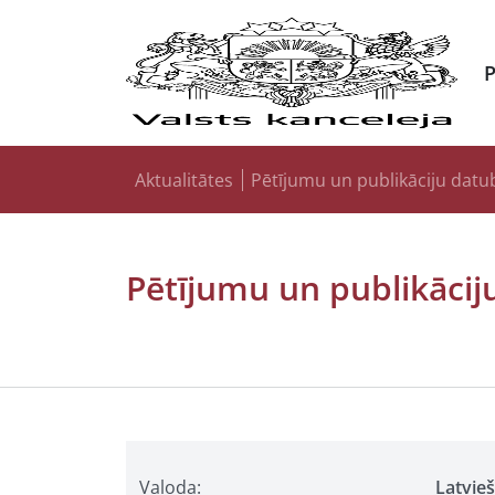
Aktualitātes
Pētījumu un publikāciju datu
Pētījumu un publikācij
Valoda:
Latvie