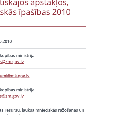
iskajos apstākļos,
iskās īpašības 2010
0.2010
opības ministrija
s@zm.gov.lv
jumi@mk.gov.lv
opības ministrija
s@zm.gov.lv
s resursu, lauksaimnieciskās ražošanas un