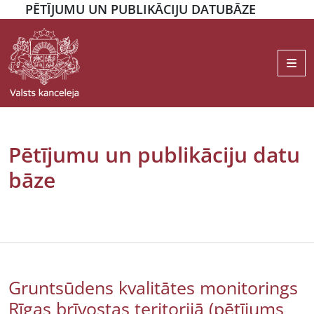
PĒTĪJUMU UN PUBLIKĀCIJU DATUBĀZE
Me
Pētījumu un publikāciju datu
bāze
Gruntsūdens kvalitātes monitorings
Rīgas brīvostas teritorijā (pētījums