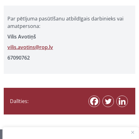
Par pētījuma pasūtīšanu atbildīgais darbinieks vai
amatpersona:
Vilis Avotiņš
vilis.avotins@rop.lv
67090762
Dalīties: