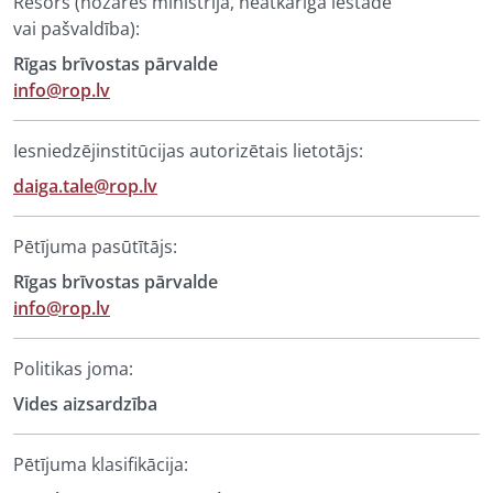
Resors (nozares ministrija, neatkarīga iestāde
vai pašvaldība):
Rīgas brīvostas pārvalde
info@rop.lv
Iesniedzējinstitūcijas autorizētais lietotājs:
daiga.tale@rop.lv
Pētījuma pasūtītājs:
Rīgas brīvostas pārvalde
info@rop.lv
Politikas joma:
Vides aizsardzība
Pētījuma klasifikācija: