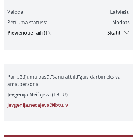
Valoda:
Latviešu
Pētījuma statuss:
Nodots
Pievienotie faili (1):
Skatīt
Par pētījuma pasūtīšanu atbildīgais darbinieks vai
amatpersona:
Jevgenija Ņečajeva (LBTU)
jevgenija.necajeva@lbtu.lv