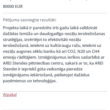
80000 EUR
Pētījuma sasniegtie rezultāti:
Projekta laikā ir paredzēts trīs gadu laikā salīdzināt
dažādas īsmūža un daudzgadīgo nezāļu ierobežošanas
stratēģijas, izvērtējot to efektivitāti nezāļu
ierobežošanā, ietekmi uz kultūraugu ražu, ietekmi uz
nezāļu augsnes sēklu banku kā arī CO2, N20 un CH4
emisiju rādītājiem. Izmēģinājumus ierīkos sadarbībā ar
AREI Stendes pētniecības centru, sakarā ar to, ka AREI
Stendei ir iepriekš gūta veiksmīga pieredze
izmēģinājumu iekārtošanā, pielietojot dažādus
paņēmienus un tehnoloģijas.
Atpakaļ