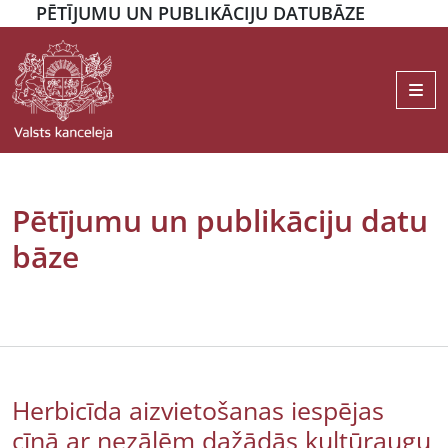
PĒTĪJUMU UN PUBLIKĀCIJU DATUBĀZE
Me
Pētījumu un publikāciju datu
bāze
Herbicīda aizvietošanas iespējas
cīņā ar nezālēm dažādās kultūraugu