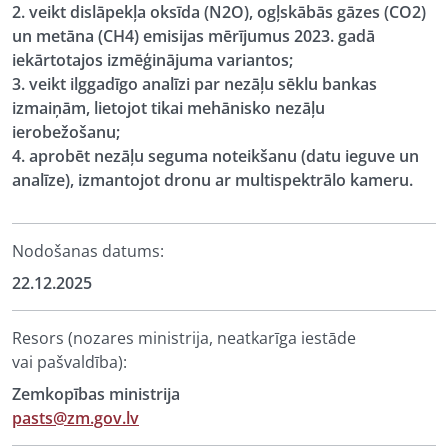
2. veikt dislāpekļa oksīda (N2O), ogļskābās gāzes (CO2)
un metāna (CH4) emisijas mērījumus 2023. gadā
iekārtotajos izmēģinājuma variantos;
3. veikt ilggadīgo analīzi par nezāļu sēklu bankas
izmaiņām, lietojot tikai mehānisko nezāļu
ierobežošanu;
4. aprobēt nezāļu seguma noteikšanu (datu ieguve un
analīze), izmantojot dronu ar multispektrālo kameru.
Nodošanas datums:
22.12.2025
Resors (nozares ministrija, neatkarīga iestāde
vai pašvaldība):
Zemkopības ministrija
pasts@zm.gov.lv