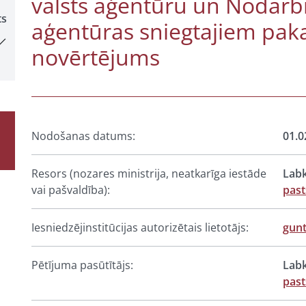
valsts aģentūru un Nodarbi
ts
aģentūras sniegtajiem pa
novērtējums
Nodošanas datums:
01.0
Resors (nozares ministrija, neatkarīga iestāde
Labk
vai pašvaldība):
past
Iesniedzējinstitūcijas autorizētais lietotājs:
gun
Pētījuma pasūtītājs:
Labk
past