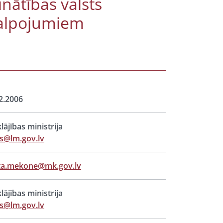
nātības valsts
kalpojumiem
2.2006
lājības ministrija
s@lm.gov.lv
ta.mekone@mk.gov.lv
lājības ministrija
s@lm.gov.lv