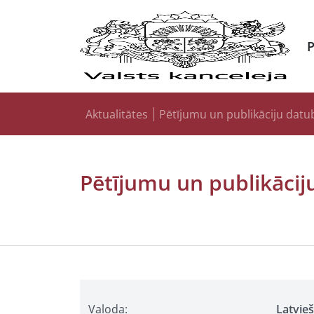
Aktualitātes
Pētījumu un publikāciju datu
Pētījumu un publikācij
Valoda:
Latvie