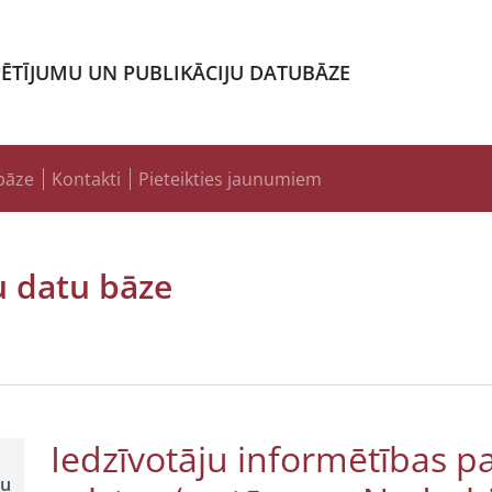
PĒTĪJUMU UN PUBLIKĀCIJU DATUBĀZE
bāze
Kontakti
Pieteikties jaunumiem
u datu bāze
Iedzīvotāju informētības p
šu