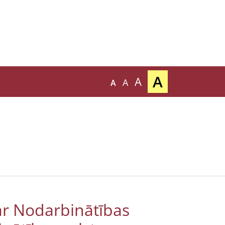
A
A
A
A
ar Nodarbinātības