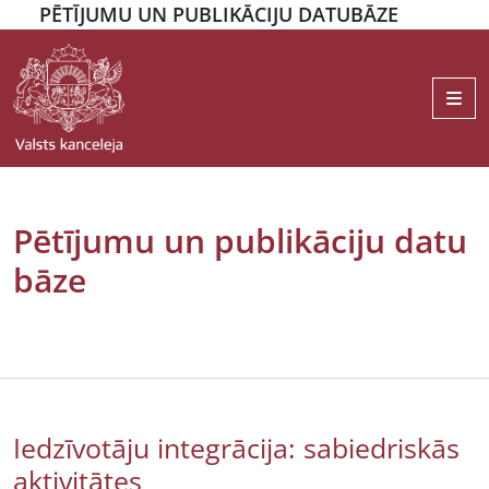
PĒTĪJUMU UN PUBLIKĀCIJU DATUBĀZE
Me
Pētījumu un publikāciju datu
bāze
Iedzīvotāju integrācija: sabiedriskās
aktivitātes