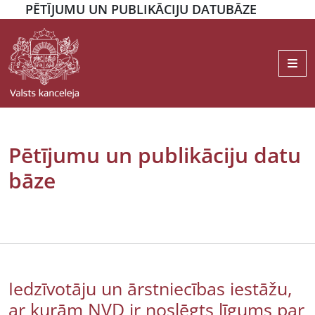
PĒTĪJUMU UN PUBLIKĀCIJU DATUBĀZE
Me
Pētījumu un publikāciju datu
bāze
Iedzīvotāju un ārstniecības iestāžu,
ar kurām NVD ir noslēgts līgums par