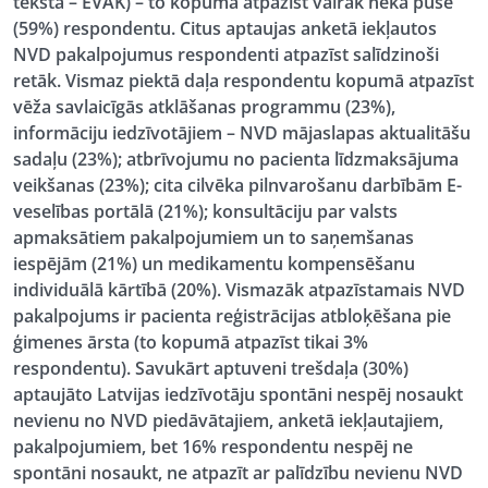
tekstā – EVAK) –
to kopumā atpazīst vairāk nekā puse
(59%) respondentu.
Citus aptaujas anketā iekļautos
NVD pakalpojumus respondenti atpazīst salīdzinoši
retāk. Vismaz piektā daļa respondentu kopumā atpazīst
vēža savlaicīgās atklāšanas programmu (23%),
informāciju iedzīvotājiem – NVD mājaslapas aktualitāšu
sadaļu (23%); atbrīvojumu no pacienta līdzmaksājuma
veikšanas (23%); cita cilvēka pilnvarošanu darbībām E-
veselības portālā (21%); konsultāciju par valsts
apmaksātiem pakalpojumiem un to saņemšanas
iespējām (21%) un medikamentu kompensēšanu
individuālā kārtībā (20%). Vismazāk atpazīstamais NVD
pakalpojums ir pacienta reģistrācijas atbloķēšana pie
ģimenes ārsta (to kopumā atpazīst tikai 3%
respondentu). Savukārt aptuveni trešdaļa (30%)
aptaujāto Latvijas iedzīvotāju spontāni nespēj nosaukt
nevienu no NVD piedāvātajiem, anketā iekļautajiem,
pakalpojumiem, bet 16% respondentu nespēj ne
spontāni nosaukt, ne atpazīt ar palīdzību nevienu NVD