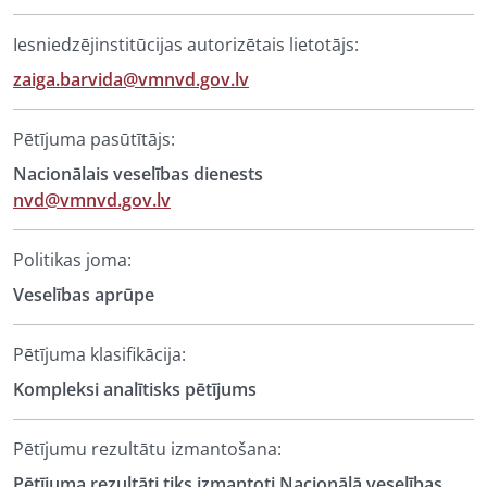
Iesniedzējinstitūcijas autorizētais lietotājs:
zaiga.barvida@vmnvd.gov.lv
Pētījuma pasūtītājs:
Nacionālais veselības dienests
nvd@vmnvd.gov.lv
Politikas joma:
Veselības aprūpe
Pētījuma klasifikācija:
Kompleksi analītisks pētījums
Pētījumu rezultātu izmantošana:
Pētījuma rezultāti tiks izmantoti Nacionālā veselības