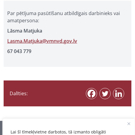
Par pētījuma pasūtīšanu atbildīgais darbinieks vai
amatpersona:
Lāsma Matjuka
Lasma.Matjuka@vmnvd.gov.lv
67 043 779
Dalīties:
Informācija pēdējo reizi atjaunota 07.08.2026
Lai šī tīmekļvietne darbotos, tā izmanto obligāti