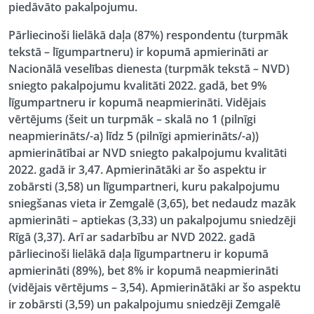
piedāvāto pakalpojumu.
Pārliecinoši lielākā daļa (87%) respondentu
(turpmāk
tekstā – līgumpartneru)
ir kopumā apmierināti ar
Nacionālā veselības dienesta
(turpmāk tekstā – NVD)
sniegto pakalpojumu kvalitāti 2022. gadā
, bet 9%
līgumpartneru ir kopumā neapmierināti.
Vidējais
vērtējums
(šeit un turpmāk – skalā no 1 (pilnīgi
neapmierināts/-a) līdz 5 (pilnīgi apmierināts/-a))
apmierinātībai ar NVD sniegto pakalpojumu kvalitāti
2022. gadā ir 3,47
. Apmierinātāki ar šo aspektu ir
zobārsti (3,58) un līgumpartneri, kuru pakalpojumu
sniegšanas vieta ir Zemgalē (3,65), bet nedaudz mazāk
apmierināti – aptiekas (3,33) un pakalpojumu sniedzēji
Rīgā (3,37). Arī
ar sadarbību ar NVD 2022. gadā
pārliecinoši lielākā daļa līgumpartneru ir kopumā
apmierināti (89%
), bet 8% ir kopumā neapmierināti
(
vidējais vērtējums – 3,54
). Apmierinātāki ar šo aspektu
ir zobārsti (3,59) un pakalpojumu sniedzēji Zemgalē