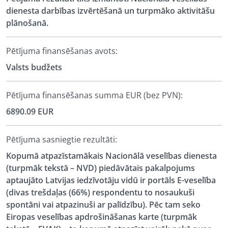
dienesta darbības izvērtēšanā un turpmāko aktivitāšu
plānošanā.
Pētījuma finansēšanas avots:
Valsts budžets
Pētījuma finansēšanas summa EUR (bez PVN):
6890.09 EUR
Pētījuma sasniegtie rezultāti:
Kopumā
atpazīstamākais Nacionālā veselības dienesta
(turpmāk tekstā – NVD)
piedāvātais pakalpojums
aptaujāto Latvijas iedzīvotāju vidū ir portāls E-veselība
(divas trešdaļas (66%) respondentu to nosaukuši
spontāni vai atpazinuši ar palīdzību). Pēc tam seko
Eiropas veselības apdrošināšanas karte
(turpmāk