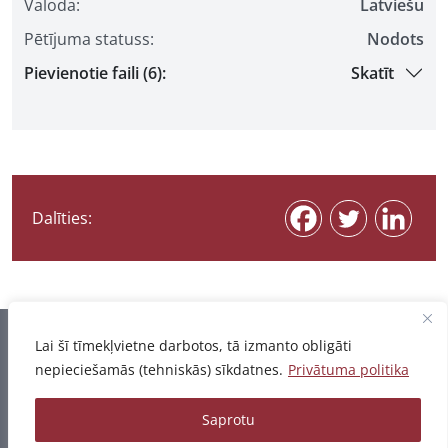
Valoda:
Latviešu
Pētījuma statuss:
Nodots
Pievienotie faili (6):
Skatīt
Dalīties:
Informācija pēdējo reizi atjaunota 06.08.2026
Lai šī tīmekļvietne darbotos, tā izmanto obligāti
nepieciešamās (tehniskās) sīkdatnes.
Privātuma politika
Privātuma politika
Saprotu
© 2026 - Pētījumu un publikāciju datubāze