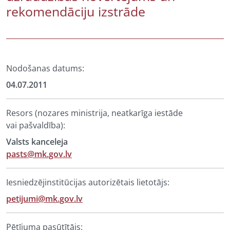
rekomendāciju izstrāde
Nodošanas datums:
04.07.2011
Resors (nozares ministrija, neatkarīga iestāde
vai pašvaldība):
Valsts kanceleja
pasts@mk.gov.lv
Iesniedzējinstitūcijas autorizētais lietotājs:
petijumi@mk.gov.lv
Pētījuma pasūtītājs: