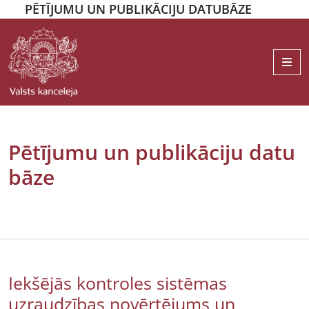
PĒTĪJUMU UN PUBLIKĀCIJU DATUBĀZE
Me
Pētījumu un publikāciju datu
bāze
Iekšējās kontroles sistēmas
uzraudzības novērtējums un