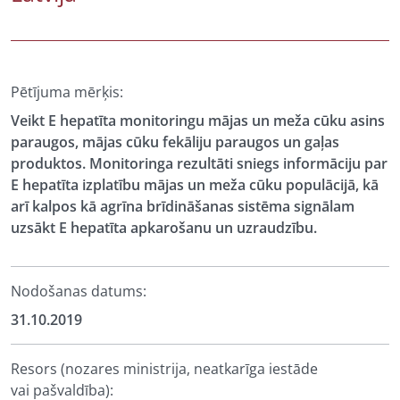
Pētījuma mērķis:
Veikt E hepatīta monitoringu mājas un meža cūku asins
paraugos, mājas cūku fekāliju paraugos un gaļas
produktos. Monitoringa rezultāti sniegs informāciju par
E hepatīta izplatību mājas un meža cūku populācijā, kā
arī kalpos kā agrīna brīdināšanas sistēma signālam
uzsākt E hepatīta apkarošanu un uzraudzību.
Nodošanas datums:
31.10.2019
Resors (nozares ministrija, neatkarīga iestāde
vai pašvaldība):