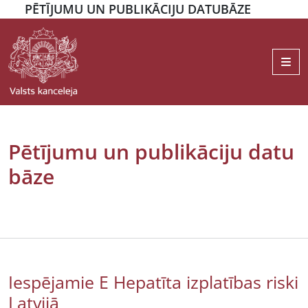
PĒTĪJUMU UN PUBLIKĀCIJU DATUBĀZE
Me
Pētījumu un publikāciju datu
bāze
Iespējamie E Hepatīta izplatības riski
Latvijā