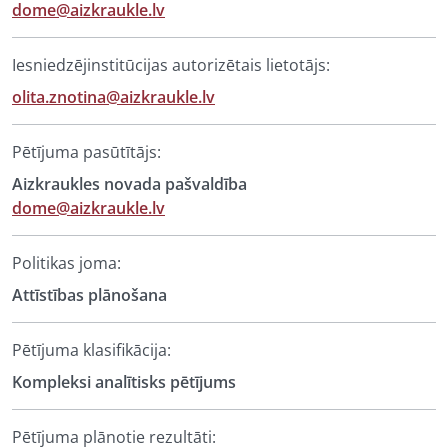
dome@aizkraukle.lv
Iesniedzējinstitūcijas autorizētais lietotājs:
olita.znotina@aizkraukle.lv
Pētījuma pasūtītājs:
Aizkraukles novada pašvaldība
dome@aizkraukle.lv
Politikas joma:
Attīstības plānošana
Pētījuma klasifikācija:
Kompleksi analītisks pētījums
Pētījuma plānotie rezultāti: