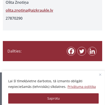
Olita Znotiņa
olita.znotina@aizkraukle.lv
27870290
Dalīties:
Informācija pēdējo reizi atjaunota 03.08.2026
Lai šī tīmekļvietne darbotos, tā izmanto obligāti
nepieciešamās (tehniskās) sīkdatnes.
Privātuma politika
Privātuma politika
Saprotu
© 2026 - Pētījumu un publikāciju datubāze