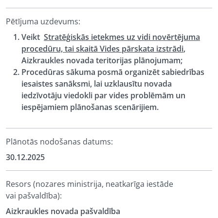
Pētījuma uzdevums:
Veikt
Stratēģiskās ietekmes uz vidi novērtējuma
procedūru, tai skaitā Vides pārskata izstrādi
,
Aizkraukles novada teritorijas plānojumam;
Procedūras sākuma posmā organizēt sabiedrības
iesaistes sanāksmi, lai uzklausītu novada
iedzīvotāju viedokli par vides problēmām un
iespējamiem plānošanas scenārijiem.
Plānotās nodošanas datums:
30.12.2025
Resors (nozares ministrija, neatkarīga iestāde
vai pašvaldība):
Aizkraukles novada pašvaldība