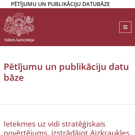
PĒTĪJUMU UN PUBLIKĀCIJU DATUBĀZE
Me
Pētījumu un publikāciju datu
bāze
Ietekmes uz vidi stratēģiskais
novērtējums, izstrādājot Aizkraukles